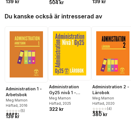
139 kr
139 kr
504 kr
Hoppa över listan
Du kanske också är intresserad av
Administration
Administration 2 -
Administration 1 -
Gy25 nivå 1 -
Lärobok
Arbetsbok
Lärobok
Meg Marnon
Meg Marnon
Meg Marnon
Häftad
, 2025
Häftad
, 2020
Häftad
, 2016
322 kr
(
4
)
(
5
)
3,3
utav 5 stjärnor. Tota
4,4
utav 5 stjärnor. Totalt antal röster:
380 kr
139 kr