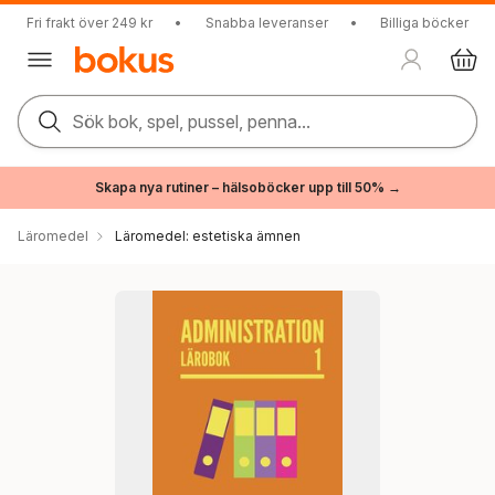
Fri frakt över 249 kr
•
Snabba leveranser
•
Billiga böcker
Sök bok, spel, pussel, penna...
Skapa nya rutiner – hälsoböcker upp till 50% →
Läromedel
Läromedel: estetiska ämnen