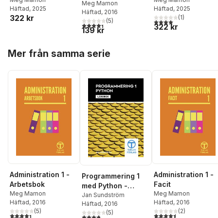
Lärobok
Meg Marnon
Häftad
, 2025
Häftad
, 2025
Häftad
, 2016
322 kr
(
1
)
(
5
)
4,0
utav 5 stjärnor. Tota
4,4
utav 5 stjärnor. Totalt antal röster:
322 kr
139 kr
Hoppa över listan
Mer från samma serie
Administration 1 -
Administration 1 -
Programmering 1
Arbetsbok
Facit
med Python -
Meg Marnon
Meg Marnon
Lärobok
Jan Sundström
Häftad
, 2016
Häftad
, 2016
Häftad
, 2016
(
5
)
(
2
)
(
5
)
4,4
utav 5 stjärnor. Totalt antal röster:
4,5
utav 5 stjärnor. Tota
3,8
utav 5 stjärnor. Totalt antal röster: