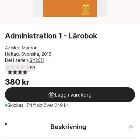
Administration 1 - Lärobok
Av
Meg Marnon
Häftad, Svenska, 2016
Del i serien
GY2011
(
6
)
4,2
utav 5 stjärnor. Totalt antal röster:
380 kr
Lägg i varukorg
Skickas
.
Fri frakt över 249 kr.
Beskrivning