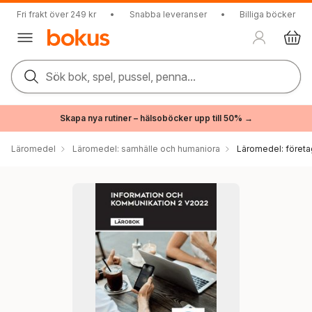
Fri frakt över 249 kr
•
Snabba leveranser
•
Billiga böcker
Sök bok, spel, pussel, penna...
Skapa nya rutiner – hälsoböcker upp till 50% →
Läromedel
Läromedel: samhälle och humaniora
Läromedel: föret