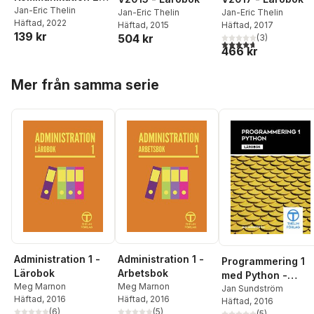
V2022 - Arbetsbok
Jan-Eric Thelin
Jan-Eric Thelin
Jan-Eric Thelin
Häftad
, 2022
Häftad
, 2015
Häftad
, 2017
139 kr
504 kr
(
3
)
4,7
utav 5 stjärnor. Tota
466 kr
Hoppa över listan
Mer från samma serie
Administration 1 -
Administration 1 -
Programmering 1
Lärobok
Arbetsbok
med Python -
Meg Marnon
Meg Marnon
Lärobok
Jan Sundström
Häftad
, 2016
Häftad
, 2016
Häftad
, 2016
(
6
)
(
5
)
(
5
)