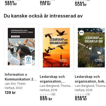
4,2
utav 5 stjärnor. Totalt antal röster:
4,4
utav 5 stjärnor. Totalt antal röster:
3,8
utav 5 stjärnor. Tota
380 kr
139 kr
504 kr
Hoppa över listan
Du kanske också är intresserad av
Information o
Ledarskap och
Ledarskap och
Kommunikation 2
organisation, bok,
organisation,
V2022 - Arbetsbok
Jan-Eric Thelin
Gy25
Lars Berglund
,
Thoma
elevbok,
Lars Berglund
,
Thomas
Häftad
, 2022
Sewerin
Häftad
, 2025
Sewerin
Häftad
, 2019
139 kr
(
1
)
(
6
)
5,0
utav 5 stjärnor. Tota
3,2
utav 5 stjärnor. Totalt antal röster:
838 kr
889 kr