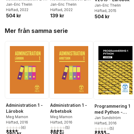
2022 - Lärobok
Jan-Eric Thelin
V2022 - Arbetsbok
Jan-Eric Thelin
Jan-Eric Thelin
Häftad
, 2022
Häftad
, 2022
Häftad
, 2015
504 kr
139 kr
504 kr
Hoppa över listan
Mer från samma serie
Administration 1 -
Administration 1 -
Programmering 1
Lärobok
Arbetsbok
med Python -
Meg Marnon
Meg Marnon
Lärobok
Jan Sundström
Häftad
, 2016
Häftad
, 2016
Häftad
, 2016
(
6
)
(
5
)
(
5
)
4,2
utav 5 stjärnor. Totalt antal röster:
4,4
utav 5 stjärnor. Totalt antal röster:
3,8
utav 5 stjärnor. Tota
380 kr
139 kr