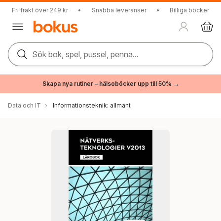
Fri frakt över 249 kr
•
Snabba leveranser
•
Billiga böcker
Sök bok, spel, pussel, penna...
Skapa nya rutiner – hälsoböcker upp till 50% →
Data och IT
Informationsteknik: allmänt