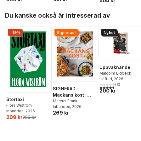
504 kr
Hoppa över listan
Du kanske också är intresserad av
-19%
Signerad!
Nyhet
Uppvaknande
Malcolm Lidbeck
Häftad
, 2026
(
3
)
4,7
utav 5 stjärnor. Tota
SIGNERAD -
200 kr
Mackans kost :
Stortaxi
Middagar och
Marcus Frank
Flora Wiström
Inbunden
, 2026
matlådor
Inbunden
, 2026
269 kr
209 kr
259 kr