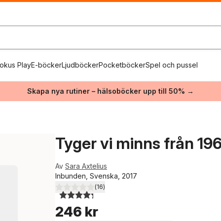
okus Play
E-böcker
Ljudböcker
Pocketböcker
Spel och pussel
Skapa nya rutiner – hälsoböcker upp till 50% →
Tyger vi minns från 19
Av
Sara Axtelius
Inbunden, Svenska, 2017
(
16
)
4,3
utav 5 stjärnor. Totalt antal röster:
246 kr