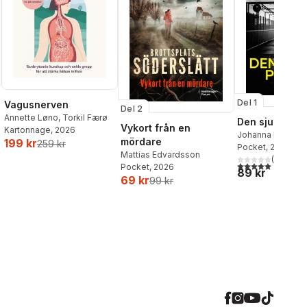
Del 1
Vagusnerven
Del 2
Annette Løno
,
Torkil Færø
Den sjunde po
Vykort från en
Kartonnage
, 2026
Johanna Bäckst
mördare
199 kr
259 kr
Lerneby
Pocket
, 2026
Mattias Edvardsson
(
1
)
5,0
utav 5 stjärnor.
Pocket
, 2026
89 kr
69 kr
99 kr