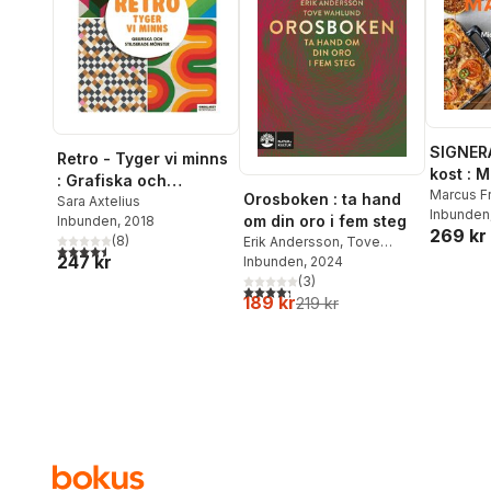
SIGNER
Retro - Tyger vi minns
kost : 
: Grafiska och
matlådo
Marcus F
Orosboken : ta hand
stiliserade mönster
Sara Axtelius
Inbunden
om din oro i fem steg
Inbunden
, 2018
269 kr
(
8
)
Erik Andersson
,
Tove
4,5
utav 5 stjärnor. Totalt antal röster:
247 kr
Wahlund
Inbunden
, 2024
(
3
)
4,3
utav 5 stjärnor. Totalt antal röster:
189 kr
219 kr