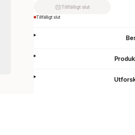
Tillfälligt slut
Tillfälligt slut
Be
Produk
Utfors