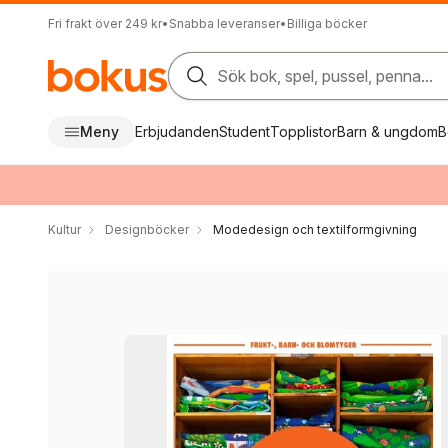
Fri frakt över 249 kr
•
Snabba leveranser
•
Billiga böcker
Sök bok, spel, pussel, penna...
Meny
Erbjudanden
Student
Topplistor
Barn & ungdom
B
Kultur
Designböcker
Modedesign och textilformgivning