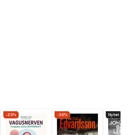
-23%
-30%
Nyhet