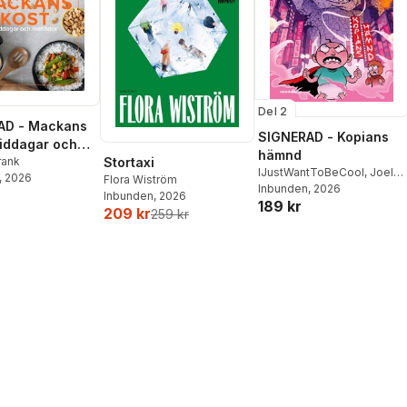
Del 2
AD - Mackans
SIGNERAD - Kopians
Middagar och
hämnd
r
rank
Stortaxi
IJustWantToBeCool
,
Joel
, 2026
Flora Wiström
Adolphson
Inbunden
, 2026
,
Emil Ejdemo
Inbunden
, 2026
189 kr
Beer
,
Victor Beer
209 kr
259 kr