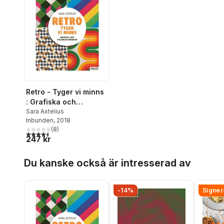
Retro - Tyger vi minns
: Grafiska och
stiliserade mönster
Sara Axtelius
Inbunden
, 2018
(
8
)
4,5
utav 5 stjärnor. Totalt antal röster:
247 kr
Hoppa över listan
Du kanske också är intresserad av
-14%
Signer