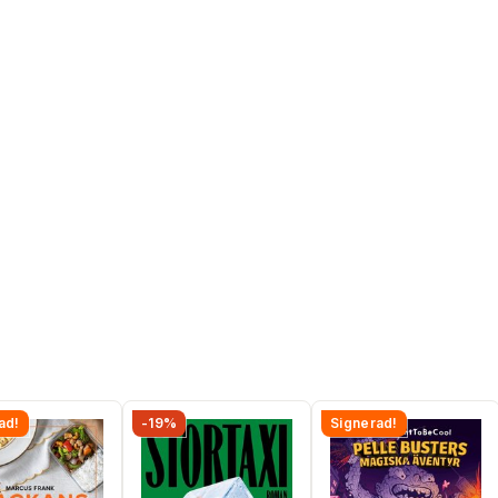
ad!
-19%
Signerad!