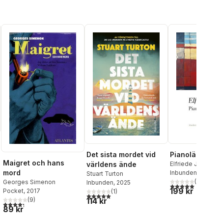
Det sista mordet vid
Pianolärarinn
Maigret och hans
världens ände
Elfriede Jelinek
mord
Inbunden
, 2019
Stuart Turton
(
1
)
Georges Simenon
Inbunden
, 2025
al röster:
5,0
utav 5 stjärnor.
199 kr
Pocket
, 2017
(
1
)
5,0
utav 5 stjärnor. Totalt antal röster:
(
9
)
114 kr
4,3
utav 5 stjärnor. Totalt antal röster:
89 kr