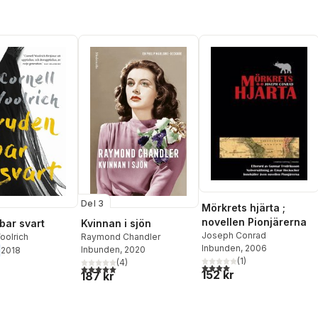
Del 3
Mörkrets hjärta ;
novellen Pionjärerna
bar svart
Kvinnan i sjön
Joseph Conrad
oolrich
Raymond Chandler
Inbunden
, 2006
Inbunden
, 2020
2018
(
1
)
(
4
)
4,0
utav 5 stjärnor. Totalt ant
5,0
utav 5 stjärnor. Totalt antal röster:
152 kr
187 kr