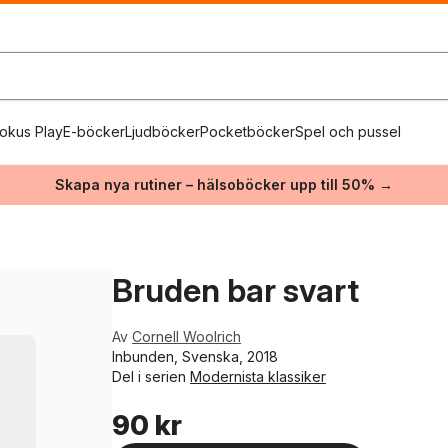
okus Play
E-böcker
Ljudböcker
Pocketböcker
Spel och pussel
Skapa nya rutiner – hälsoböcker upp till 50% →
Bruden bar svart
Av
Cornell Woolrich
Inbunden, Svenska, 2018
Del i serien
Modernista klassiker
90 kr