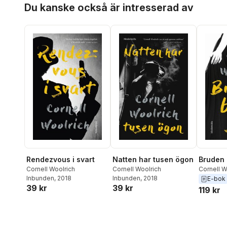
Hoppa över listan
Du kanske också är intresserad av
Rendezvous i svart
Natten har tusen ögon
Bruden 
Cornell Woolrich
Cornell Woolrich
Cornell W
Inbunden
, 2018
Inbunden
, 2018
E-bok
39 kr
39 kr
119 kr