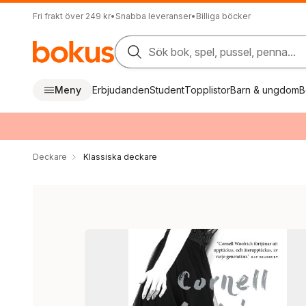
Fri frakt över 249 kr
•
Snabba leveranser
•
Billiga böcker
Sök bok, spel, pussel, penna...
Meny
Erbjudanden
Student
Topplistor
Barn & ungdom
B
Deckare
Klassiska deckare