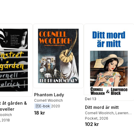
Phantom Lady
Del 13
Cornell Woolrich
t åt gården &
E-bok
2020
Ditt mord är mitt
oveller
18 kr
Cornell Woolrich
,
Lawrence
oolrich
Block
Pocket
, 2026
, 2018
102 kr