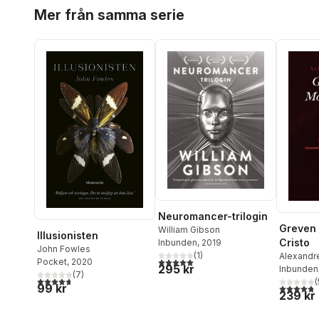
Hoppa över listan
Mer från samma serie
Neuromancer-trilogin
Greven
William Gibson
Illusionisten
Cristo
Inbunden
, 2019
John Fowles
(
1
)
Alexandr
5,0
utav 5 stjärnor. Totalt antal röster:
Pocket
, 2020
295 kr
Inbunden
(
7
)
4,7
utav 5 stjärnor. Totalt antal röster:
(
99 kr
4,8
utav 5 
239 kr