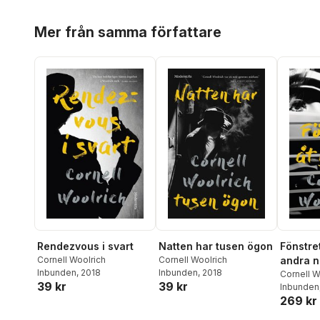
Hoppa över listan
Mer från samma författare
Rendezvous i svart
Natten har tusen ögon
Fönstre
Cornell Woolrich
Cornell Woolrich
andra n
Inbunden
, 2018
Inbunden
, 2018
Cornell W
39 kr
39 kr
Inbunden
269 kr