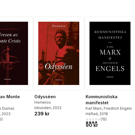
 av Monte
Odysséen
Kommunistiska
Homeros
manifestet
Inbunden
, 2022
e Dumas
Karl Marx
,
Friedrich Engels
239 kr
, 2023
Häftad
, 2018
5
)
(
15
)
stjärnor. Totalt antal röster:
3,9
utav 5 stjärnor. Totalt ant
90 kr