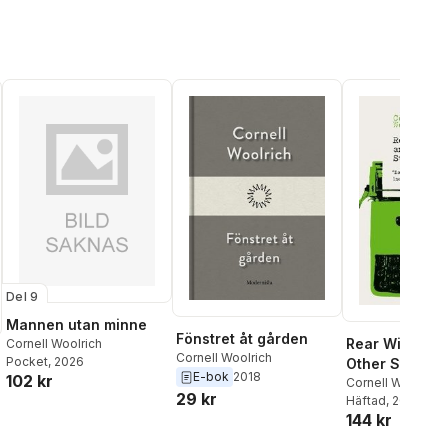
Del 9
Mannen utan minne
Fönstret åt gården
Rear Window 
Cornell Woolrich
Cornell Woolrich
Pocket
, 2026
Other Stories
E-bok
2018
102 kr
Cornell Woolrich
29 kr
Häftad
, 2026
144 kr