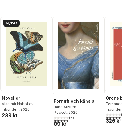
Nyhet
Noveller
Orons bok
Förnuft och känsla
Vladimir Nabokov
Fernando Pesso
Jane Austen
Inbunden
, 2026
Inbunden
, 2023
Pocket
, 2020
289 kr
(
3
)
5,0
utav 5 stjärnor.
(
6
)
326 kr
4,7
utav 5 stjärnor. Totalt antal röster:
89 kr
al röster: