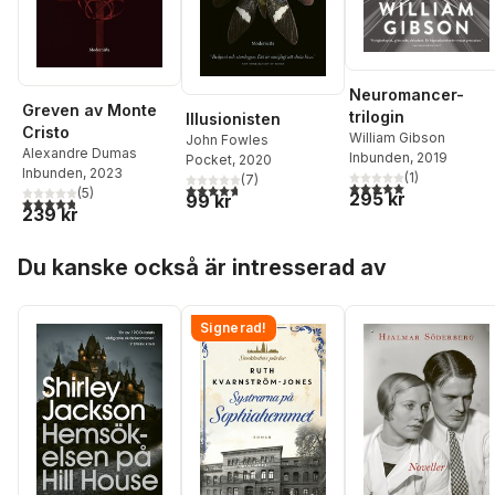
Neuromancer-
Greven av Monte
trilogin
Illusionisten
Cristo
William Gibson
John Fowles
Alexandre Dumas
Inbunden
, 2019
Pocket
, 2020
Inbunden
, 2023
(
1
)
(
7
)
5,0
utav 5 stjärnor. Tota
4,7
utav 5 stjärnor. Totalt antal röster:
(
5
)
295 kr
99 kr
4,8
utav 5 stjärnor. Totalt antal röster:
239 kr
Hoppa över listan
Du kanske också är intresserad av
Signerad!