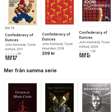
Del 15
Confederacy of
Confederacy of
Confederacy of
Dunces
Dunces
Dunces
John Kennedy Toole
John Kennedy Toole
John Kennedy Toole
Häftad
, 2000
Inbunden
, 2016
Häftad
, 2011
(
3
)
209 kr
4,3
utav 5 stjärnor. Tota
(
5
)
149 kr
4,8
utav 5 stjärnor. Totalt antal röster:
149 kr
Hoppa över listan
Mer från samma serie