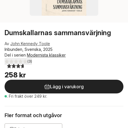
Dumskallarnas sammansvärjning
Av
John Kennedy Toole
Inbunden, Svenska, 2025
Del i serien
Modernista klassiker
(
3
)
3,7
utav 5 stjärnor. Totalt antal röster:
258 kr
Lägg i varukorg
.
Fri frakt över 249 kr.
Fler format och utgåvor