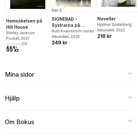
Del 3
Noveller
SIGNERAD -
Hemsökelsen på
Hjalmar Söderberg
Systrarna på
Hill House
Inbunden
, 2022
Sophiahemmet
Ruth Kvarnström-Jones
Shirley Jackson
218 kr
Inbunden
, 2026
Pocket
, 2021
249 kr
(
11
)
3,4
utav 5 stjärnor. Totalt antal röster:
99 kr
Mina sidor
Hjälp
Om Bokus