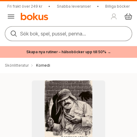
Fri frakt över 249 kr
•
Snabba leveranser
•
Billiga böcker
Sök bok, spel, pussel, penna...
Skapa nya rutiner – hälsoböcker upp till 50% →
Skönlitteratur
Komedi