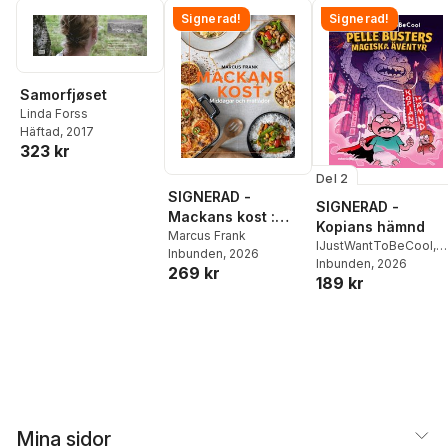
Signerad!
Signerad!
Samorfjøset
Linda Forss
Häftad
, 2017
323 kr
Del 2
SIGNERAD -
SIGNERAD -
Mackans kost :
Kopians hämnd
Middagar och
Marcus Frank
IJustWantToBeCool
,
Inbunden
, 2026
matlådor
Joel Adolphson
Inbunden
, 2026
,
Emil
269 kr
189 kr
Ejdemo Beer
,
Victor
Beer
Mina sidor