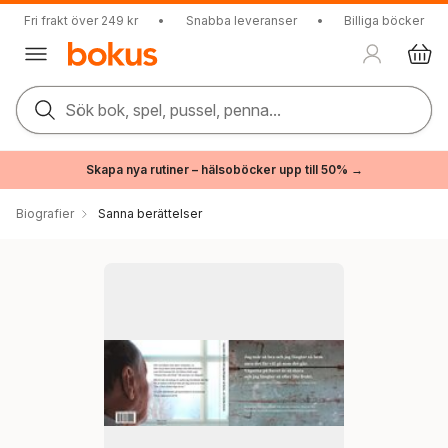
Fri frakt över 249 kr
•
Snabba leveranser
•
Billiga böcker
Sök bok, spel, pussel, penna...
Skapa nya rutiner – hälsoböcker upp till 50% →
Biografier
Sanna berättelser