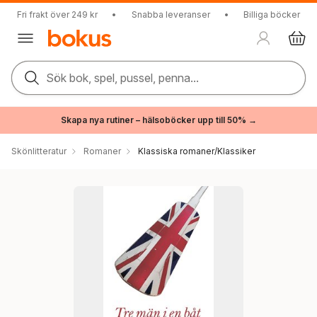
Fri frakt över 249 kr
•
Snabba leveranser
•
Billiga böcker
Sök bok, spel, pussel, penna...
Skapa nya rutiner – hälsoböcker upp till 50% →
Skönlitteratur
Romaner
Klassiska romaner/Klassiker