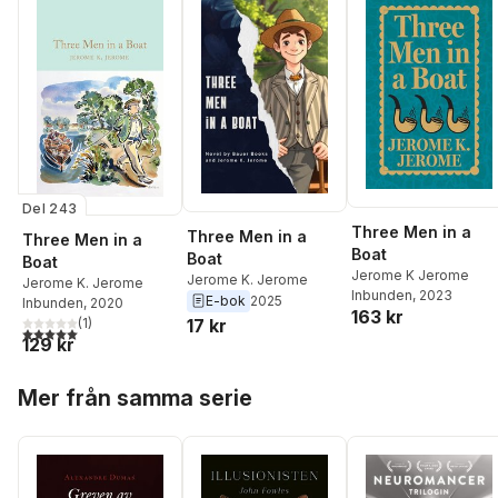
Del 243
Three Men in a
Three Men in a
Three Men in a
Boat
Boat
Boat
Jerome K Jerome
Jerome K. Jerome
Jerome K. Jerome
Inbunden
, 2023
E-bok
2025
Inbunden
, 2020
163 kr
(
1
)
17 kr
5,0
utav 5 stjärnor. Totalt antal röster:
129 kr
Hoppa över listan
Mer från samma serie