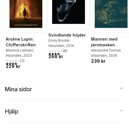
Svindlande höjder
Arsène Lupin:
Mannen med
Emily Brontë
Chifferskriften
järnmasken
Inbunden
, 2014
Maurice Leblanc
Alexandre Dumas
(
8
)
4,0
utav 5 stjärnor. Totalt antal röster:
Inbunden
, 2023
Inbunden
, 2026
268 kr
239 kr
(
2
)
4,0
utav 5 stjärnor. Totalt antal röster:
229 kr
Mina sidor
Hjälp