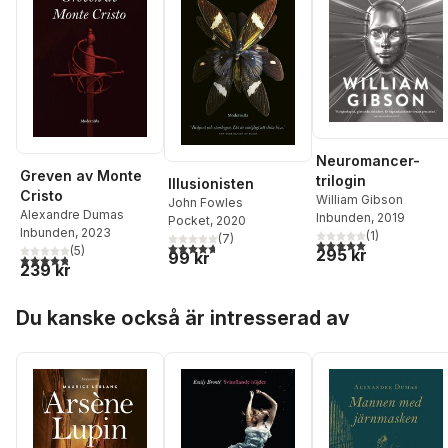
Neuromancer-
Greven av Monte
trilogin
Illusionisten
Cristo
William Gibson
John Fowles
Alexandre Dumas
Inbunden
, 2019
Pocket
, 2020
Inbunden
, 2023
(
1
)
(
7
)
5,0
utav 5 stjärnor. Tota
4,7
utav 5 stjärnor. Totalt antal röster:
(
5
)
295 kr
99 kr
4,8
utav 5 stjärnor. Totalt antal röster:
239 kr
Hoppa över listan
Du kanske också är intresserad av