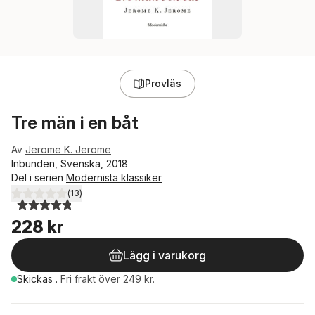
Provläs
Tre män i en båt
Av
Jerome K. Jerome
Inbunden, Svenska, 2018
Del i serien
Modernista klassiker
(
13
)
4,8
utav 5 stjärnor. Totalt antal röster:
228 kr
Lägg i varukorg
Skickas
.
Fri frakt över 249 kr.