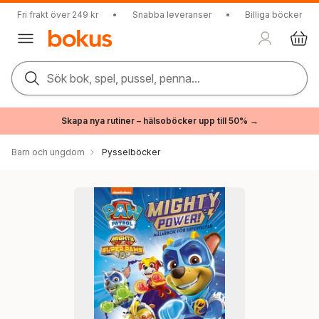
Fri frakt över 249 kr
•
Snabba leveranser
•
Billiga böcker
Sök bok, spel, pussel, penna...
Skapa nya rutiner – hälsoböcker upp till 50% →
Barn och ungdom
Pysselböcker