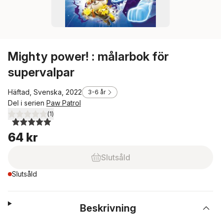
Mighty power! : målarbok för
supervalpar
Häftad, Svenska, 2022
3-6 år
Del i serien
Paw Patrol
(
1
)
5,0
utav 5 stjärnor. Totalt antal röster:
64 kr
Slutsåld
Slutsåld
Beskrivning