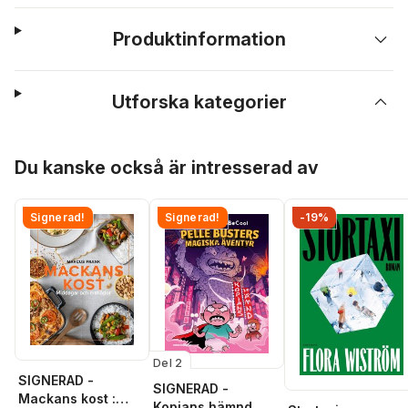
Produktinformation
Utforska kategorier
Hoppa över listan
Du kanske också är intresserad av
Signerad!
Signerad!
-19%
Del 2
SIGNERAD -
SIGNERAD -
Mackans kost :
Kopians hämnd