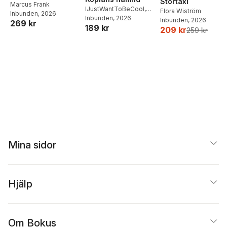
Stortaxi
Middagar och
Marcus Frank
IJustWantToBeCool
,
Flora Wiström
Inbunden
, 2026
matlådor
Joel Adolphson
Inbunden
, 2026
,
Emil
Inbunden
, 2026
269 kr
189 kr
Ejdemo Beer
,
Victor
209 kr
259 kr
Beer
Mina sidor
Hjälp
Om Bokus