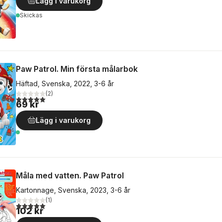
Lägg i varukorg
Skickas
Paw Patrol. Min första målarbok
Häftad, Svenska, 2022, 3-6 år
(
2
)
5,0
utav 5 stjärnor. Totalt antal röster:
69 kr
Lägg i varukorg
Måla med vatten. Paw Patrol
Kartonnage, Svenska, 2023, 3-6 år
(
1
)
5,0
utav 5 stjärnor. Totalt antal röster:
102 kr