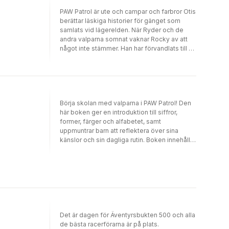
PAW Patrol är ute och campar och farbror Otis
berättar läskiga historier för gänget som
samlats vid lägerelden. När Ryder och de
andra valparna somnat vaknar Rocky av att
något inte stämmer. Han har förvandlats till en
varulvsvalp! Kommer Rocky att bli sig själv
igen innan han gör de andra valparna illa?
Börja skolan med valparna i PAW Patrol! Den
här boken ger en introduktion till siffror,
former, färger och alfabetet, samt
uppmuntrar barn att reflektera över sina
känslor och sin dagliga rutin. Boken innehåller
en mängd roliga aktiviteter som är perfekta
att göra för barn som precis har börjat, eller
ska börja skolan.
Det är dagen för Äventyrsbukten 500 och alla
de bästa racerförarna är på plats.