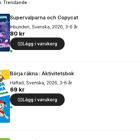
å:
Trendande
Supervalparna och Copycat
Inbunden, Svenska, 2026, 3-6 år
80 kr
Lägg i varukorg
Börja räkna : Aktivitetsbok
Häftad, Svenska, 2026, 3-6 år
69 kr
Lägg i varukorg