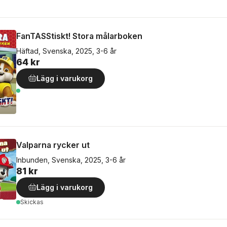
FanTASStiskt! Stora målarboken
Häftad, Svenska, 2025, 3-6 år
64 kr
Lägg i varukorg
Valparna rycker ut
Inbunden, Svenska, 2025, 3-6 år
81 kr
Lägg i varukorg
Skickas