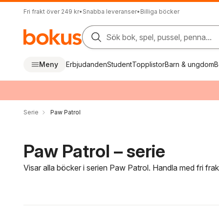
Fri frakt över 249 kr
•
Snabba leveranser
•
Billiga böcker
Sök bok, spel, pussel, penna...
Meny
Erbjudanden
Student
Topplistor
Barn & ungdom
B
Serie
Paw Patrol
Paw Patrol – serie
Visar alla böcker i serien Paw Patrol. Handla med fri fra
Hoppa över filtreringsmeny