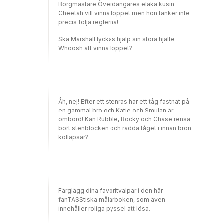
Borgmästare Överdängares elaka kusin
Cheetah vill vinna loppet men hon tänker inte
precis följa reglerna!
Ska Marshall lyckas hjälp sin stora hjälte
Whoosh att vinna loppet?
Åh, nej! Efter ett stenras har ett tåg fastnat på
en gammal bro och Katie och Smulan är
ombord! Kan Rubble, Rocky och Chase rensa
bort stenblocken och rädda tåget i innan bron
kollapsar?
Färglägg dina favoritvalpar i den här
fanTASStiska målarboken, som även
innehåller roliga pyssel att lösa.