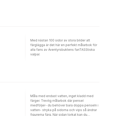
Med nästan 100 sidor av stora bilder att
färglägga är det här en perfekt målarbok för
alla fans av Äventyrsbuktens fanTASStiska
valpar.
Måla med endast vatten, inget kladd med
färger. Trevlig målarbok där pensel
medföljer- du behöver bara doppa penseln i
vatten- stryka på sidorna och vips så ändrar
figurerna färg. När sidan torkat kan du