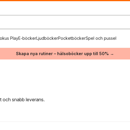
okus Play
E-böcker
Ljudböcker
Pocketböcker
Spel och pussel
Skapa nya rutiner – hälsoböcker upp till 50% →
kt och snabb leverans.