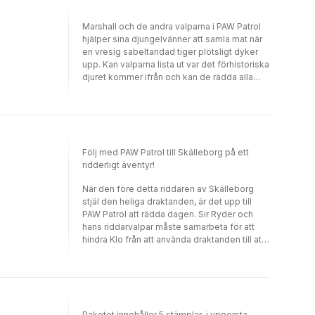
Marshall och de andra valparna i PAW Patrol
hjälper sina djungelvänner att samla mat när
en vresig sabeltandad tiger plötsligt dyker
upp. Kan valparna lista ut var det förhistoriska
djuret kommer ifrån och kan de rädda alla
djungeldjur från den annalkande stormen?
Följ med PAW Patrol till Skälleborg på ett
ridderligt äventyr!
När den före detta riddaren av Skälleborg
stjäl den heliga draktanden, är det upp till
PAW Patrol att rädda dagen. Sir Ryder och
hans riddarvalpar måste samarbeta för att
hindra Klo från att använda draktanden till att
kontrollera drakarna och orsaka förödelse i
kungariket. Ingen drake är för stor, ingen valp
är för liten!
Paketet innehåller 5 stämplar i yppersta