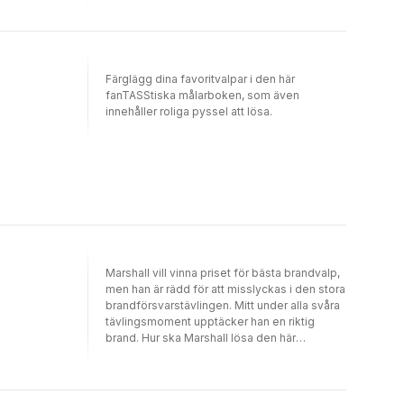
Färglägg dina favoritvalpar i den här
fanTASStiska målarboken, som även
innehåller roliga pyssel att lösa.
Marshall vill vinna priset för bästa brandvalp,
men han är rädd för att misslyckas i den stora
brandförsvarstävlingen. Mitt under alla svåra
tävlingsmoment upptäcker han en riktig
brand. Hur ska Marshall lösa den här
situationen? Kommer han att hinna släcka
branden och vinna tävlingen innan tiden
rinner ut?