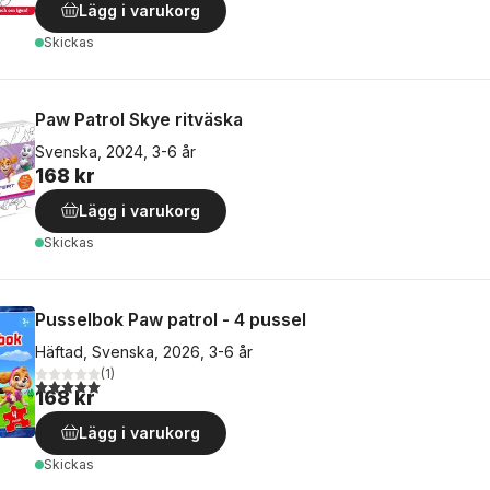
Lägg i varukorg
Skickas
Paw Patrol Skye ritväska
Svenska, 2024, 3-6 år
168 kr
Lägg i varukorg
Skickas
Pusselbok Paw patrol - 4 pussel
Häftad, Svenska, 2026, 3-6 år
(
1
)
5,0
utav 5 stjärnor. Totalt antal röster:
168 kr
Lägg i varukorg
Skickas