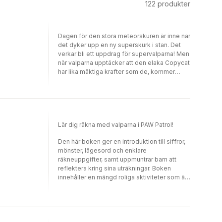
122
produkter
Dagen för den stora meteorskuren är inne när
det dyker upp en ny superskurk i stan. Det
verkar bli ett uppdrag för supervalparna! Men
när valparna upptäcker att den elaka Copycat
har lika mäktiga krafter som de, kommer
gänget att behöva ladda rejält för att rädda
staden och stoppa den enorma meteoren.
Det är dags för valparna att rycka ut!
Lär dig räkna med valparna i PAW Patrol!
Den här boken ger en introduktion till siffror,
mönster, lägesord och enklare
räkneuppgifter, samt uppmuntrar barn att
reflektera kring sina uträkningar. Boken
innehåller en mängd roliga aktiviteter som är
perfekta att göra för barn som precis har
börjat, eller ska börja skolan.