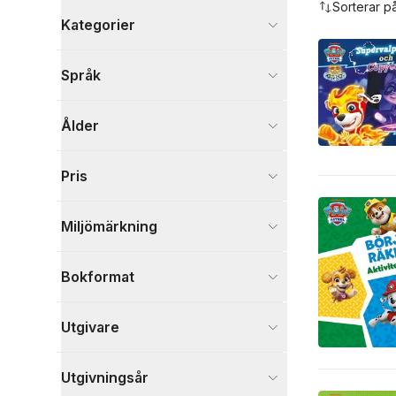
Sorterar p
Kategorier
Böcker
Språk
Barn och ungdom
116
Läromedel
7
Ålder
Psykologi och pedagogik
6
Kultur
3
Sport, fritid och hobby
3
Pris
Mat och dryck
1
Samhälle och politik
1
Miljömärkning
Visa fler
Visa fler
Bokformat
Utgivare
Utgivningsår