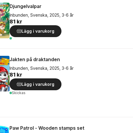
Djungelvalpar
Inbunden, Svenska, 2025, 3-6 år
81 kr
Lägg i varukorg
Jakten på draktanden
Inbunden, Svenska, 2025, 3-6 år
81 kr
Lägg i varukorg
Skickas
Paw Patrol - Wooden stamps set