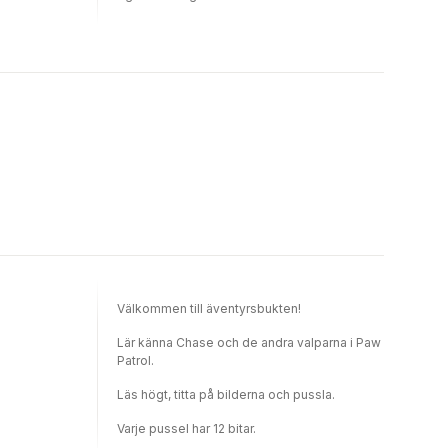
använda boken om och om igen.
Välkommen till äventyrsbukten!
Lär känna Chase och de andra valparna i Paw
Patrol.
Läs högt, titta på bilderna och pussla.
Varje pussel har 12 bitar.