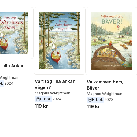
 Lilla Ankan
Weightman
Vart tog lilla ankan
Välkommen hem,
ok
2024
vägen?
Bäver!
Magnus Weightman
Magnus Weightman
E-bok
2024
E-bok
2023
119 kr
119 kr