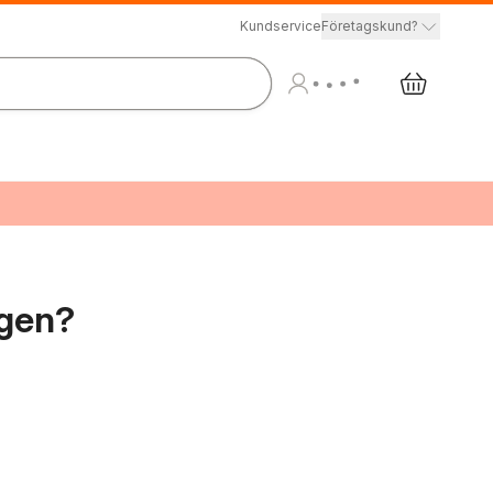
Kundservice
Företagskund?
ägen?