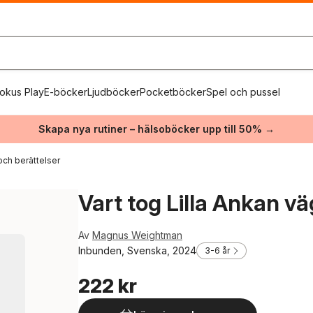
okus Play
E-böcker
Ljudböcker
Pocketböcker
Spel och pussel
Skapa nya rutiner – hälsoböcker upp till 50% →
och berättelser
Vart tog Lilla Ankan v
Av
Magnus Weightman
Inbunden, Svenska, 2024
3-6 år
222 kr