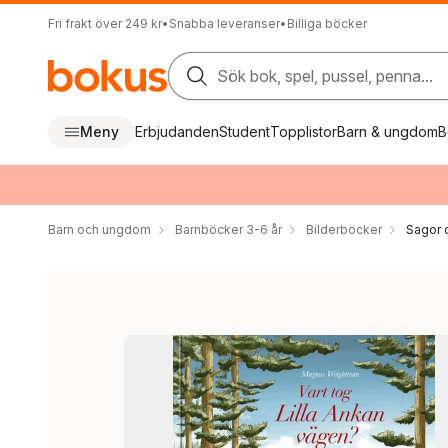
Fri frakt över 249 kr
•
Snabba leveranser
•
Billiga böcker
Sök bok, spel, pussel, penna...
Meny
Erbjudanden
Student
Topplistor
Barn & ungdom
B
Barn och ungdom
Barnböcker 3-6 år
Bilderböcker
Sagor 