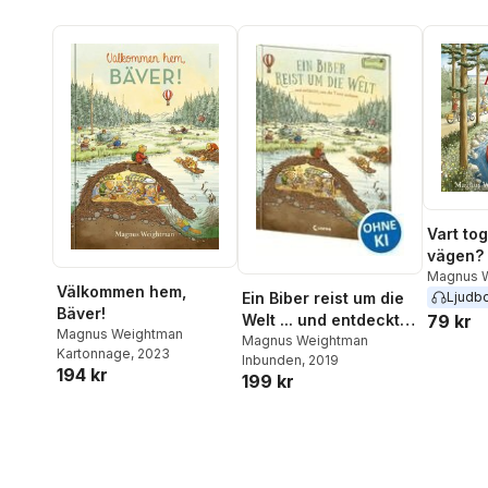
Vart tog
vägen?
Magnus 
Välkommen hem,
Ein Biber reist um die
Ljudb
Bäver!
Welt ... und entdeckt,
79 kr
Magnus Weightman
wie die Tiere wohnen
Magnus Weightman
Kartonnage
, 2023
Inbunden
, 2019
194 kr
199 kr