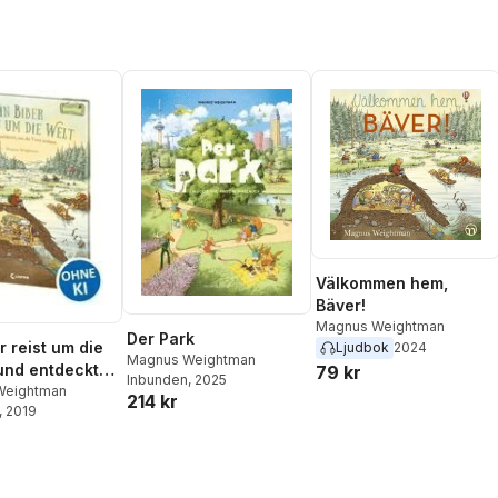
Välkommen hem,
Bäver!
Magnus Weightman
Der Park
r reist um die
Ljudbok
2024
Magnus Weightman
 und entdeckt,
79 kr
Inbunden
, 2025
 Tiere wohnen
Weightman
214 kr
, 2019