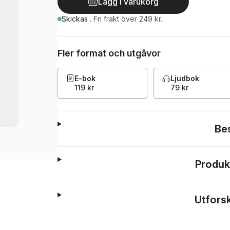
Lägg i varukorg
Skickas
.
Fri frakt över 249 kr.
Fler format och utgåvor
E-bok
Ljudbok
119 kr
79 kr
Be
Produk
Utfors