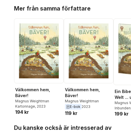
Hoppa över listan
Mer från samma författare
Välkommen hem,
Välkommen hem,
Ein Bibe
Bäver!
Bäver!
Welt ...
Magnus Weightman
Magnus Weightman
wie die
Magnus 
Kartonnage
, 2023
E-bok
2023
Inbunden
194 kr
119 kr
199 kr
Hoppa över listan
Du kanske också är intresserad av