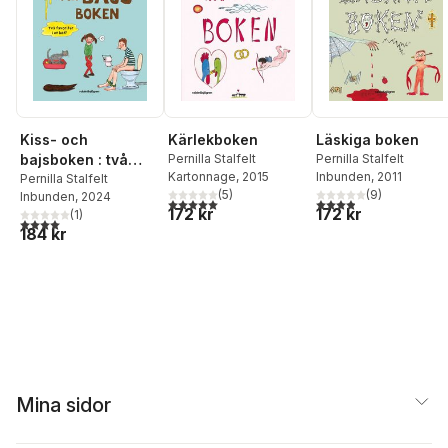
Kiss- och
Kärlekboken
Läskiga boken
bajsboken : två
Pernilla Stalfelt
Pernilla Stalfelt
Kartonnage
, 2015
Inbunden
, 2011
favoriter i en bok!
Pernilla Stalfelt
(
5
)
(
9
)
Inbunden
, 2024
5,0
utav 5 stjärnor. Totalt antal röster:
3,9
utav 5 stjärnor. Tota
172 kr
172 kr
(
1
)
4,0
utav 5 stjärnor. Totalt antal röster:
184 kr
Mina sidor