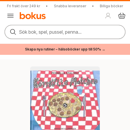
Fri frakt över 249 kr
•
Snabba leveranser
•
Billiga böcker
Sök bok, spel, pussel, penna...
Skapa nya rutiner – hälsoböcker upp till 50% →