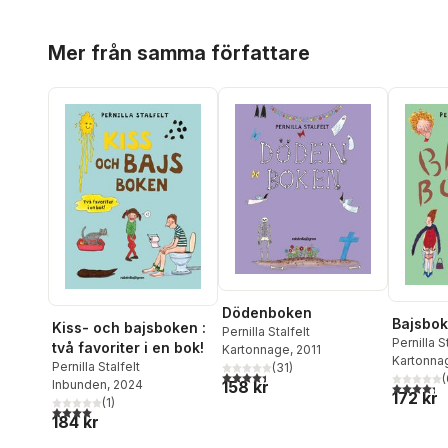
Hoppa över listan
Mer från samma författare
Dödenboken
Bajsbo
Kiss- och bajsboken :
Pernilla Stalfelt
Pernilla S
två favoriter i en bok!
Kartonnage
, 2011
Kartonna
Pernilla Stalfelt
(
31
)
4,4
utav 5 stjärnor. Totalt antal röster:
(
Inbunden
, 2024
158 kr
4,3
utav 5 
172 kr
(
1
)
4,0
utav 5 stjärnor. Totalt antal röster:
184 kr