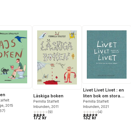
Livet Livet Livet : en
ken
liten bok om stora
Läskiga boken
talfelt
frågor
Pernilla Stalfelt
Pernilla Stalfelt
ge
, 2015
Inbunden
, 2021
Inbunden
, 2011
67
)
(
4
)
(
9
)
stjärnor. Totalt antal röster:
5,0
utav 5 stjärnor. Totalt ant
3,9
utav 5 stjärnor. Totalt antal röster:
132 kr
172 kr