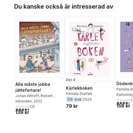
Hoppa över listan
Du kanske också är intresserad av
Del 4
Dödenb
Alla måste jobba
Kärlekboken
Pernilla S
jättefortare!
Pernilla Stalfelt
Kartonna
Johan Althoff
,
Robert
E-bok
2024
(
Nyberg
Inbunden
, 2022
4,4
utav 5 
158 kr
79 kr
(
2
)
4,5
utav 5 stjärnor. Totalt antal röster:
139 kr