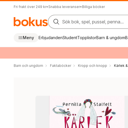
Fri frakt över 249 kr
•
Snabba leveranser
•
Billiga böcker
Sök bok, spel, pussel, penna...
Meny
Erbjudanden
Student
Topplistor
Barn & ungdom
B
Barn och ungdom
Faktaböcker
Kropp och knopp
Kärlek &