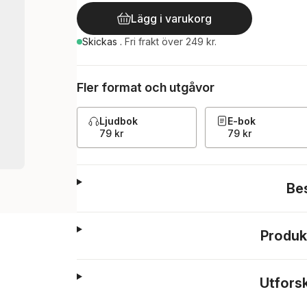
Lägg i varukorg
Skickas
.
Fri frakt över 249 kr.
Fler format och utgåvor
Ljudbok
E-bok
79 kr
79 kr
Be
Produk
Utfors