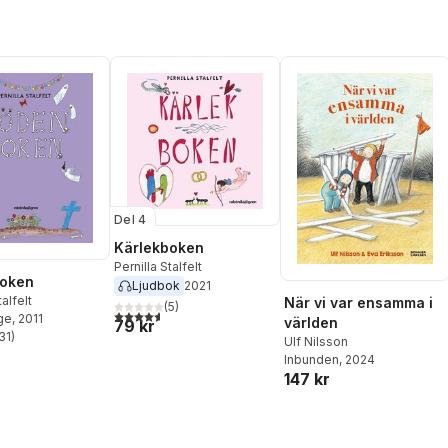
Del 4
Kärlekboken
Pernilla Stalfelt
oken
Ljudbok
2021
talfelt
När vi var ensamma i
(
5
)
4,6
utav 5 stjärnor. Totalt antal röster:
ge
, 2011
världen
79 kr
31
)
Ulf Nilsson
stjärnor. Totalt antal röster:
Inbunden
, 2024
147 kr