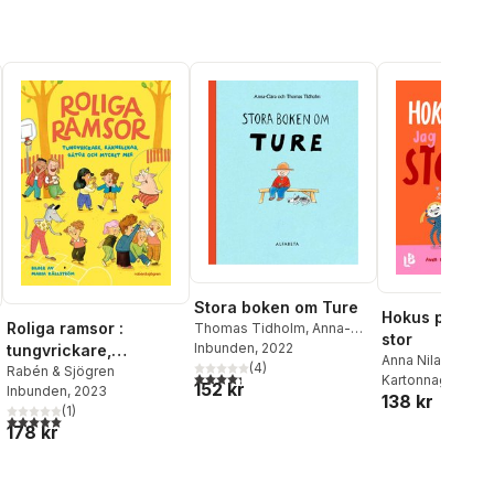
Stora boken om Ture
Hokus pokus ja
Roliga ramsor :
Thomas Tidholm
,
Anna-
stor
Clara Tidholm
Inbunden
, 2022
tungvrickare,
Anna Nilarp
(
4
)
räknelekar, gåtor och
Rabén & Sjögren
4,3
utav 5 stjärnor. Totalt antal röster:
Kartonnage
, 202
152 kr
Inbunden
, 2023
mycket mer
138 kr
(
1
)
5,0
utav 5 stjärnor. Totalt antal röster:
178 kr