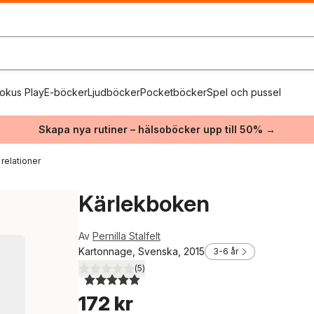
okus Play
E-böcker
Ljudböcker
Pocketböcker
Spel och pussel
Skapa nya rutiner – hälsoböcker upp till 50% →
 relationer
Kärlekboken
Av
Pernilla Stalfelt
Kartonnage, Svenska, 2015
3-6 år
(
5
)
5,0
utav 5 stjärnor. Totalt antal röster:
172 kr