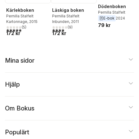
Dödenboken
Kärlekboken
Läskiga boken
Pernilla Stalfelt
Pernilla Stalfelt
Pernilla Stalfelt
E-bok
2024
Kartonnage
, 2015
Inbunden
, 2011
79 kr
(
5
)
(
9
)
5,0
utav 5 stjärnor. Totalt antal röster:
3,9
utav 5 stjärnor. Totalt antal röster:
172 kr
172 kr
Mina sidor
Hjälp
Om Bokus
Populärt