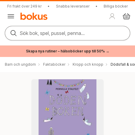
Fri frakt över 249 kr
•
Snabba leveranser
•
Billiga böcker
Sök bok, spel, pussel, penna...
Skapa nya rutiner – hälsoböcker upp till 50% →
Barn och ungdom
Faktaböcker
Kropp och knopp
Dödsfall & so