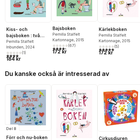
Bajsboken
Kiss- och
Kärlekboken
Pernilla Stalfelt
bajsboken : två
Pernilla Stalfelt
Kartonnage
, 2015
Kartonnage
, 2015
favoriter i en bok!
Pernilla Stalfelt
(
67
)
(
5
)
Inbunden
, 2024
4,3
utav 5 stjärnor. Totalt antal röster:
5,0
utav 5 stjärnor. Tota
172 kr
172 kr
(
1
)
4,0
utav 5 stjärnor. Totalt antal röster:
184 kr
Hoppa över listan
Du kanske också är intresserad av
Del 8
Förr och nu-boken
Cirkusdjuren