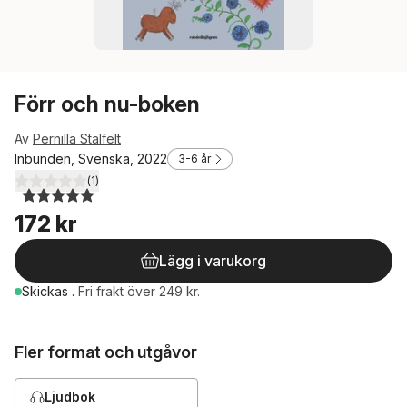
Förr och nu-boken
Av
Pernilla Stalfelt
Inbunden, Svenska, 2022
3-6 år
(
1
)
5,0
utav 5 stjärnor. Totalt antal röster:
172 kr
Lägg i varukorg
Skickas
.
Fri frakt över 249 kr.
Fler format och utgåvor
Ljudbok