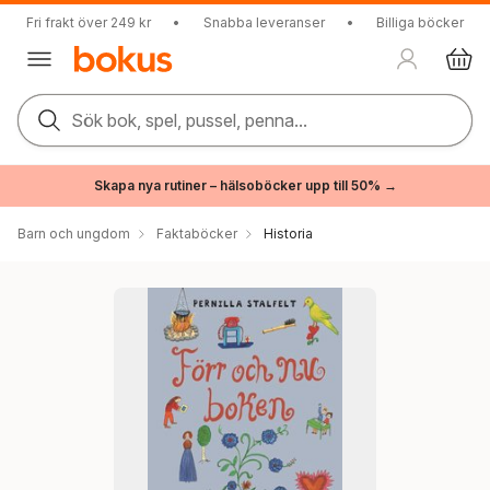
Fri frakt över 249 kr
•
Snabba leveranser
•
Billiga böcker
Sök bok, spel, pussel, penna...
Skapa nya rutiner – hälsoböcker upp till 50% →
Barn och ungdom
Faktaböcker
Historia