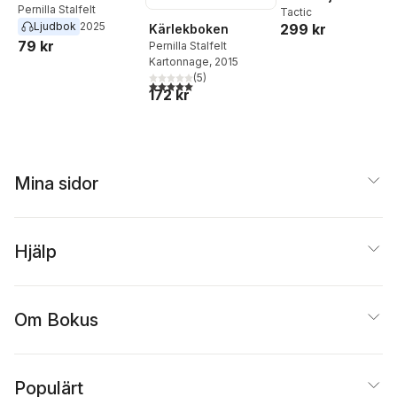
Pernilla Stalfelt
Tactic
Ljudbok
2025
299 kr
Kärlekboken
79 kr
Pernilla Stalfelt
Kartonnage
, 2015
(
5
)
5,0
utav 5 stjärnor. Totalt antal röster:
172 kr
Mina sidor
Hjälp
Om Bokus
Populärt