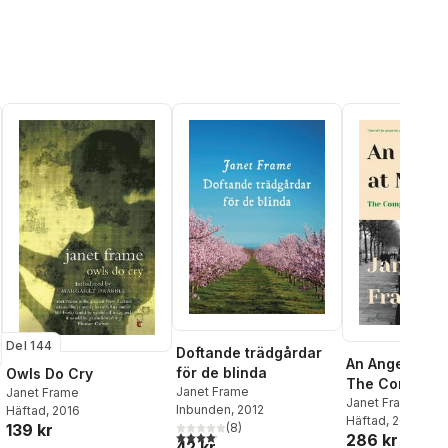
Del 144
Doftande trädgårdar
An Angel at My
för de blinda
Owls Do Cry
The Complete
Janet Frame
Janet Frame
Autobiograph
Janet Frame
Inbunden
, 2012
Häftad
, 2016
Häftad
, 2017
(
8
)
139 kr
4,1
utav 5 stjärnor. Totalt antal röster:
286 kr
42 kr