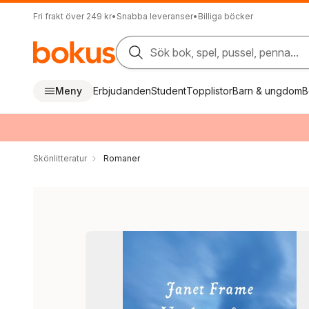
Fri frakt över 249 kr
•
Snabba leveranser
•
Billiga böcker
Sök bok, spel, pussel, penna...
Meny
Erbjudanden
Student
Topplistor
Barn & ungdom
B
Skönlitteratur
Romaner