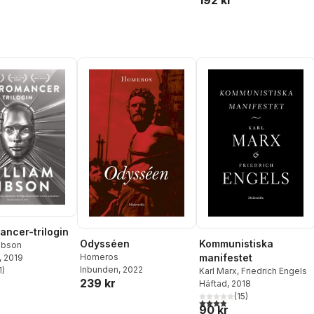
192 kr
ncer-trilogin
Odysséen
Kommunistiska
ibson
Homeros
manifestet
, 2019
Inbunden
, 2022
1
)
Karl Marx
,
Friedrich Engels
stjärnor. Totalt antal röster:
239 kr
Häftad
, 2018
(
15
)
3,9
utav 5 stjärnor. Totalt ant
90 kr