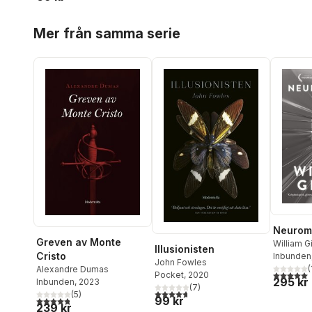
Hoppa över listan
Mer från samma serie
Neuroma
Greven av Monte
William G
Illusionisten
Cristo
Inbunden
John Fowles
(
Alexandre Dumas
5,0
utav 5 
Pocket
, 2020
295 kr
Inbunden
, 2023
(
7
)
4,7
utav 5 stjärnor. Totalt antal röster:
(
5
)
99 kr
4,8
utav 5 stjärnor. Totalt antal röster:
239 kr