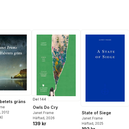
Del 144
abetets gräns
Owls Do Cry
ame
, 2012
State of Siege
Janet Frame
4
)
Häftad
, 2026
Janet Frame
stjärnor. Totalt antal röster:
139 kr
Häftad
, 2025