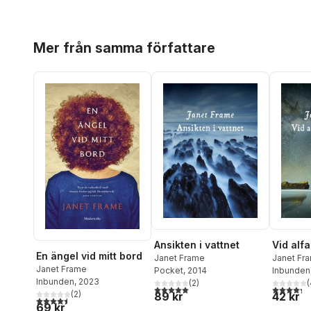
Hoppa över listan
Mer från samma författare
Ansikten i vattnet
Vid alf
En ängel vid mitt bord
Janet Frame
Janet Fr
Janet Frame
Pocket
, 2014
Inbunden
Inbunden
, 2023
(
2
)
(
5,0
utav 5 stjärnor. Totalt antal röster:
4,3
utav 5 
(
2
)
89 kr
42 kr
4,5
utav 5 stjärnor. Totalt antal röster:
69 kr