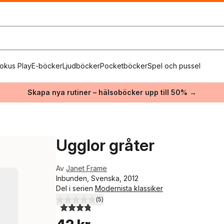
okus Play
E-böcker
Ljudböcker
Pocketböcker
Spel och pussel
Skapa nya rutiner – hälsoböcker upp till 50% →
Ugglor gråter
Av
Janet Frame
Inbunden, Svenska, 2012
Del i serien
Modernista klassiker
(
5
)
3,8
utav 5 stjärnor. Totalt antal röster: