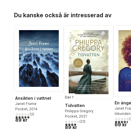
Hoppa över listan
Du kanske också är intresserad av
Del 1
Ansikten i vattnet
En ängel
Janet Frame
Tidvatten
Janet Fr
Pocket
, 2014
Philippa Gregory
Inbunden
(
2
)
5,0
utav 5 stjärnor. Totalt antal röster:
Pocket
, 2021
(
89 kr
4,5
utav 5 
(
21
)
69 kr
3,9
utav 5 stjärnor. Totalt antal röster:
89 kr