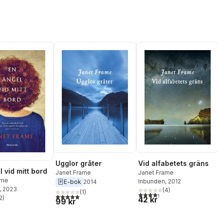
Ugglor gråter
Vid alfabetets gräns
 vid mitt bord
Janet Frame
Janet Frame
ame
Inbunden
, 2012
E-bok
2014
, 2023
(
4
)
(
1
)
4,3
utav 5 stjärnor. Totalt ant
5,0
utav 5 stjärnor. Totalt antal röster:
2
)
42 kr
99 kr
stjärnor. Totalt antal röster: