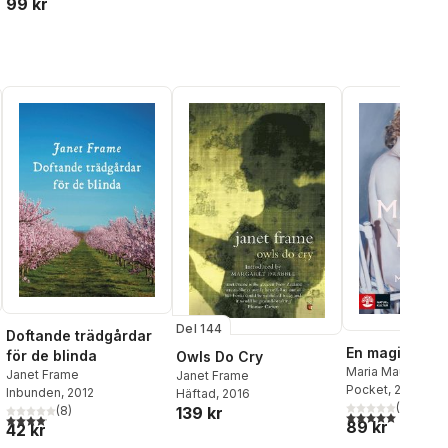
99 kr
Del 144
Doftande trädgårdar
En magisk ma
för de blinda
Owls Do Cry
Maria Maunsbac
Janet Frame
Janet Frame
Pocket
, 2026
Inbunden
, 2012
Häftad
, 2016
al röster:
(
5
)
(
8
)
139 kr
5,0
utav 5 stjärnor.
4,1
utav 5 stjärnor. Totalt antal röster:
89 kr
42 kr