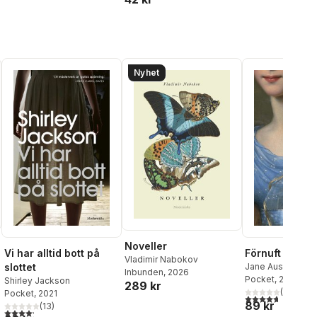
Nyhet
Noveller
Vi har alltid bott på
Förnuft och k
Vladimir Nabokov
slottet
Jane Austen
Inbunden
, 2026
Pocket
, 2020
Shirley Jackson
289 kr
(
6
)
Pocket
, 2021
4,7
utav 5 stjärnor
89 kr
al röster:
(
13
)
4,2
utav 5 stjärnor. Totalt antal röster: