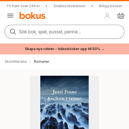
Fri frakt över 249 kr
•
Snabba leveranser
•
Billiga böcker
Sök bok, spel, pussel, penna...
Skapa nya rutiner – hälsoböcker upp till 50% →
Skönlitteratur
Romaner