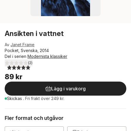
Ansikten i vattnet
Av
Janet Frame
Pocket, Svenska, 2014
Del i serien
Modernista klassiker
(
2
)
5,0
utav 5 stjärnor. Totalt antal röster:
89 kr
Lägg i varukorg
Skickas
.
Fri frakt över 249 kr.
Fler format och utgåvor