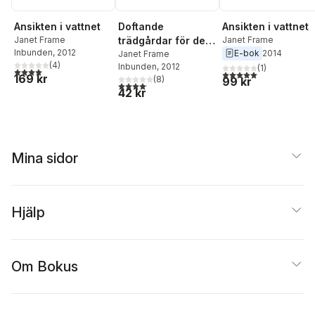
Ansikten i vattnet
Doftande
Ansikten i vattnet
Janet Frame
trädgårdar för de
Janet Frame
Inbunden
, 2012
E-bok
2014
blinda
Janet Frame
(
4
)
Inbunden
, 2012
(
1
)
4,0
utav 5 stjärnor. Totalt antal röster:
5,0
utav 5 stjärnor. Tota
169 kr
(
8
)
99 kr
4,1
utav 5 stjärnor. Totalt antal röster:
42 kr
Mina sidor
Hjälp
Om Bokus