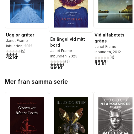
Ugglor gråter
Vid alfabetets
En ängel vid mitt
Janet Frame
gräns
bord
Inbunden
, 2012
Janet Frame
Janet Frame
(
5
)
Inbunden
, 2012
3,8
utav 5 stjärnor. Totalt antal röster:
Inbunden
, 2023
42 kr
(
4
)
4,3
utav 5 stjärnor. Tota
(
2
)
42 kr
4,5
utav 5 stjärnor. Totalt antal röster:
69 kr
Hoppa över listan
Mer från samma serie