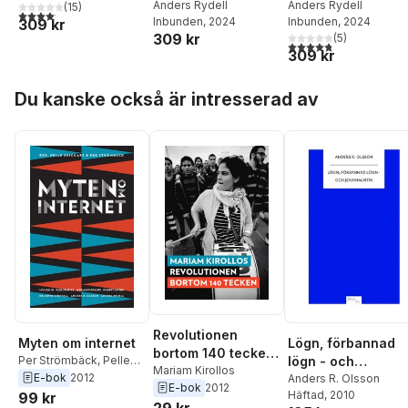
Europas
Anders Rydell
plundringar och
Anders Rydell
(
15
)
4,1
utav 5 stjärnor. Totalt antal röster:
Inbunden
, 2024
Inbunden
, 2024
309 kr
konstskatter
musik som
309 kr
(
5
)
motstånd
4,8
utav 5 stjärnor. Tota
309 kr
Hoppa över listan
Du kanske också är intresserad av
Revolutionen
Myten om internet
Lögn, förbannad
bortom 140 tecken
Per Strömbäck
,
Pelle
lögn - och
: Myten om Twitter-
Mariam Kirollos
Snickars
,
Mariam
E-bok
2012
journalistik
Anders R. Olsson
E-bok
2012
revolutionen
Kirollos
,
Robert Levine
,
Häftad
, 2010
99 kr
29 kr