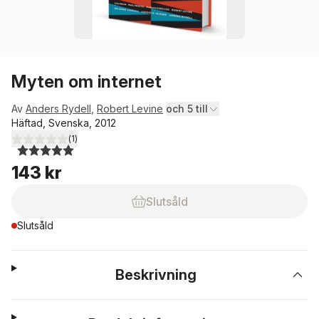
Myten om internet
Av
Anders Rydell
,
Robert Levine
och 5 till
Häftad, Svenska, 2012
(
1
)
5,0
utav 5 stjärnor. Totalt antal röster:
143 kr
Slutsåld
Slutsåld
Beskrivning