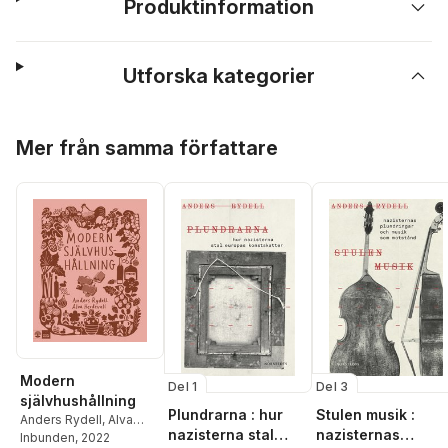
Produktinformation
Utforska kategorier
Hoppa över listan
Mer från samma författare
Modern
Del 1
Del 3
självhushållning
Plundrarna : hur
Stulen musik :
Anders Rydell
,
Alva
nazisterna stal
nazisternas
Herdevall
Inbunden
, 2022