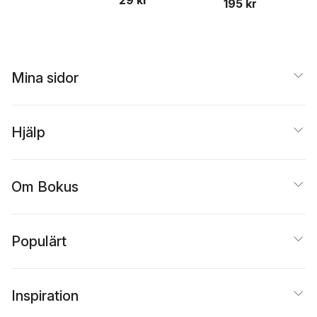
Anders R. Olsson
,
195 kr
Anders Rydell
,
Lisa
Ehlin
,
Helienne Lindvall
,
Paul Frigyes
Mina sidor
Hjälp
Om Bokus
Populärt
Inspiration