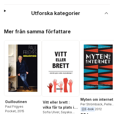
Utforska kategorier
Hoppa över listan
Mer från samma författare
Myten om internet
Guilloutinen
Vitt eller brett :
Per Strömbäck
,
Pelle
Paul Frigyes
vilka får ta plats i
Snickars
,
Mariam
E-bok
2012
Pocket
, 2015
medier och på
Sofia Ulver
,
Sayaka
Kirollos
,
Robert Levin