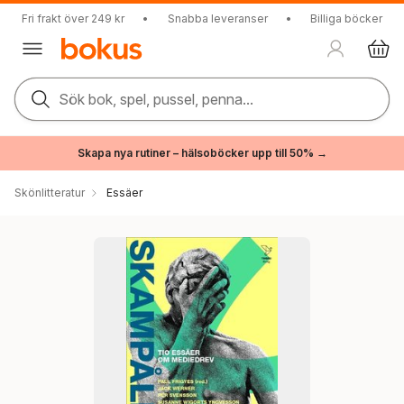
Fri frakt över 249 kr
•
Snabba leveranser
•
Billiga böcker
Sök bok, spel, pussel, penna...
Skapa nya rutiner – hälsoböcker upp till 50% →
Skönlitteratur
Essäer