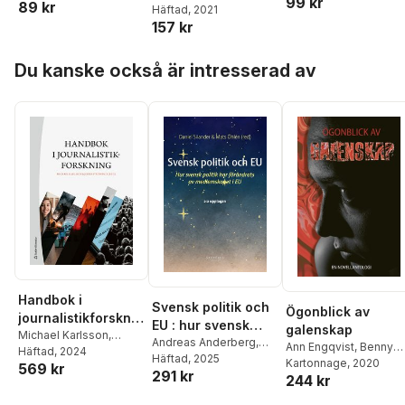
99 kr
89 kr
Osanami Törngren
Häftad
, 2021
,
redaktioner?
Anders R. Olsson
,
157 kr
Hynek Pallas
,
Sakine
Anders Rydell
,
Lisa
Madon
,
Arash Mokhtari
,
Ehlin
,
Helienne Lindval
Hoppa över listan
Rouzbeh Djalaie
,
Nicole
Paul Frigyes
Du kanske också är intresserad av
Kavander
,
Tobias
Hübinette
,
Jan Inge
Jönhill
,
Heike Graf
,
Kerstin Gustafsson
Figueroa
,
Karl-Arvid
Färm
,
Paul Frigyes
,
Roshanak Fatahian
,
Malcom Kyeyune
,
Peter
M Dahlgren
Handbok i
Svensk politik och
Ögonblick av
journalistikforsknin
EU : hur svensk
galenskap
g
Michael Karlsson
,
politik har
Andreas Anderberg
,
Ann Engqvist
,
Benny
Jesper Strömbäck
Häftad
, 2024
,
Therese Bjärstig
Häftad
, 2025
,
John
förändrats av
Fröjd
Kartonnage
,
Birgitta Duse
, 2020
,
569 kr
Jonas Andersson
,
291 kr
Brauer
,
Tobias
medlemskapet i EU
244 kr
Cathrin Monell
,
Carolin
Ulrika Andersson
,
Peter
Bromander
,
Fredrik
Valstedt
,
Eleonore
Berglez
,
Annika