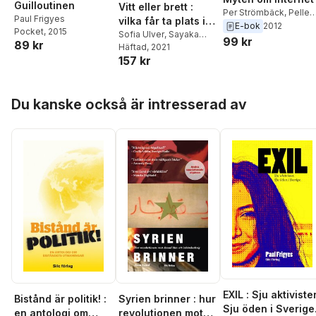
Guilloutinen
Vitt eller brett :
Per Strömbäck
,
Pelle
Paul Frigyes
vilka får ta plats i
Snickars
,
Mariam
E-bok
2012
Pocket
, 2015
medier och på
Sofia Ulver
,
Sayaka
Kirollos
,
Robert Levin
99 kr
89 kr
Osanami Törngren
Häftad
, 2021
,
redaktioner?
Anders R. Olsson
,
157 kr
Hynek Pallas
,
Sakine
Anders Rydell
,
Lisa
Madon
,
Arash Mokhtari
,
Ehlin
,
Helienne Lindval
Rouzbeh Djalaie
,
Nicole
Paul Frigyes
Hoppa över listan
Kavander
,
Tobias
Du kanske också är intresserad av
Hübinette
,
Jan Inge
Jönhill
,
Heike Graf
,
Kerstin Gustafsson
Figueroa
,
Karl-Arvid
Färm
,
Paul Frigyes
,
Roshanak Fatahian
,
Malcom Kyeyune
,
Peter
M Dahlgren
EXIL : Sju aktivister
Bistånd är politik! :
Syrien brinner : hur
Sju öden i Sverige
en antologi om
revolutionen mot