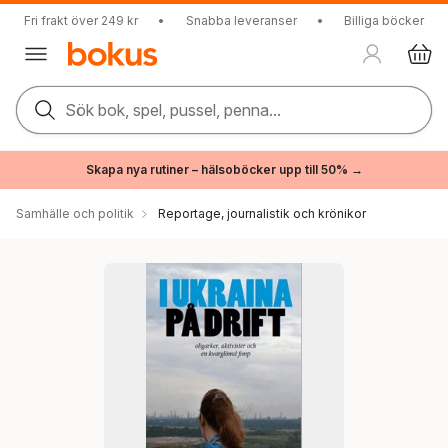
Fri frakt över 249 kr
•
Snabba leveranser
•
Billiga böcker
Sök bok, spel, pussel, penna...
Skapa nya rutiner – hälsoböcker upp till 50% →
Samhälle och politik
Reportage, journalistik och krönikor