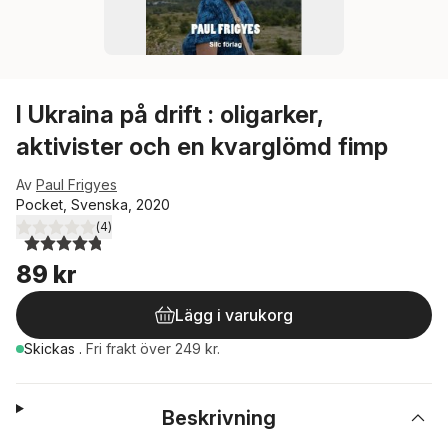
I Ukraina på drift : oligarker,
aktivister och en kvarglömd fimp
Av
Paul Frigyes
Pocket, Svenska, 2020
(
4
)
4,8
utav 5 stjärnor. Totalt antal röster:
89 kr
Lägg i varukorg
Skickas
.
Fri frakt över 249 kr.
Beskrivning