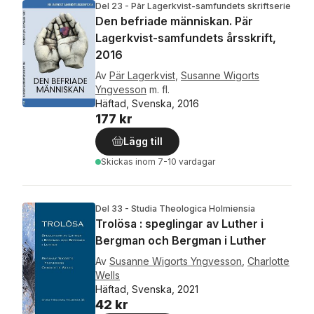
Del 23 - Pär Lagerkvist-samfundets skriftserie
Den befriade människan. Pär
Lagerkvist-samfundets årsskrift,
2016
Av
Pär Lagerkvist
,
Susanne Wigorts
Yngvesson
m. fl.
Häftad, Svenska, 2016
177 kr
Lägg till
Skickas
inom 7-10 vardagar
Del 33 - Studia Theologica Holmiensia
Trolösa : speglingar av Luther i
Bergman och Bergman i Luther
Av
Susanne Wigorts Yngvesson
,
Charlotte
Wells
Häftad, Svenska, 2021
42 kr