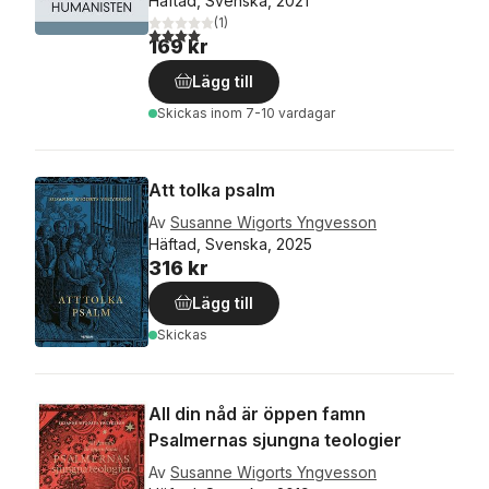
Häftad, Svenska, 2021
(
1
)
4,0
utav 5 stjärnor. Totalt antal röster:
169 kr
Lägg till
Skickas
inom 7-10 vardagar
Att tolka psalm
Av
Susanne Wigorts Yngvesson
Häftad, Svenska, 2025
316 kr
Lägg till
Skickas
All din nåd är öppen famn
Psalmernas sjungna teologier
Av
Susanne Wigorts Yngvesson