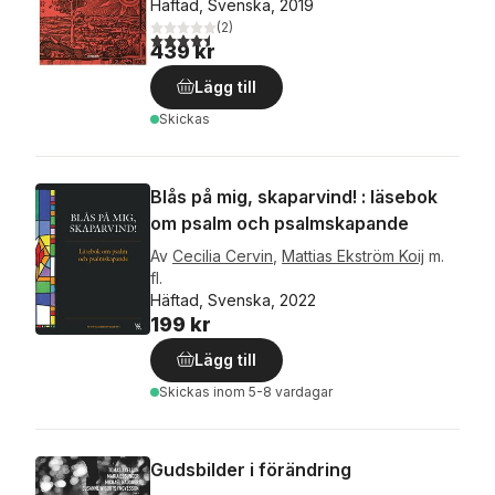
Häftad, Svenska, 2019
(
2
)
4,5
utav 5 stjärnor. Totalt antal röster:
439 kr
Lägg till
Skickas
Blås på mig, skaparvind! : läsebok
om psalm och psalmskapande
Av
Cecilia Cervin
,
Mattias Ekström Koij
m.
fl.
Häftad, Svenska, 2022
199 kr
Lägg till
Skickas
inom 5-8 vardagar
Gudsbilder i förändring