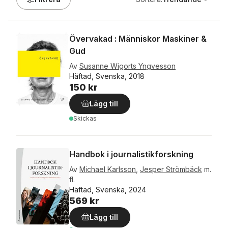
Övervakad : Människor Maskiner &
Gud
Av
Susanne Wigorts Yngvesson
Häftad, Svenska, 2018
150 kr
Lägg till
Skickas
Handbok i journalistikforskning
Av
Michael Karlsson
,
Jesper Strömbäck
m.
fl.
Häftad, Svenska, 2024
569 kr
Lägg till