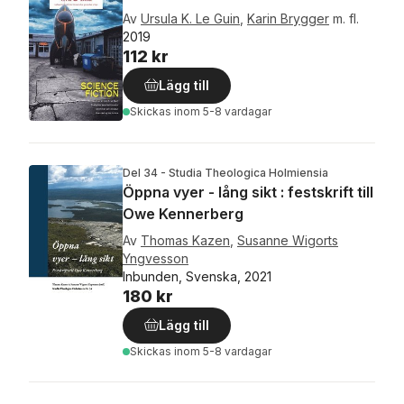
Av
Ursula K. Le Guin
,
Karin Brygger
m. fl.
2019
112 kr
Lägg till
Skickas
inom 5-8 vardagar
Del 34 - Studia Theologica Holmiensia
Öppna vyer - lång sikt : festskrift till
Owe Kennerberg
Av
Thomas Kazen
,
Susanne Wigorts
Yngvesson
Inbunden, Svenska, 2021
180 kr
Lägg till
Skickas
inom 5-8 vardagar