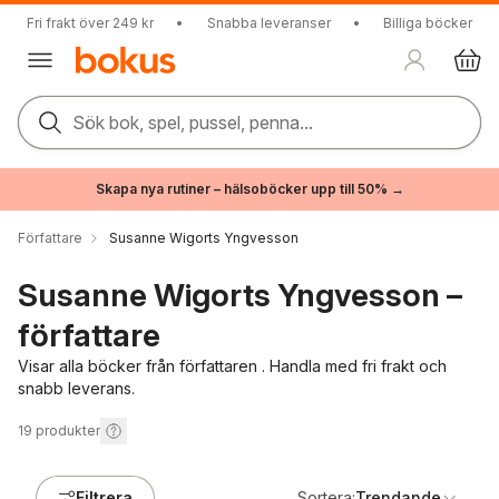
Fri frakt över 249 kr
•
Snabba leveranser
•
Billiga böcker
Sök bok, spel, pussel, penna...
Skapa nya rutiner – hälsoböcker upp till 50% →
Författare
Susanne Wigorts Yngvesson
Susanne Wigorts Yngvesson –
författare
Visar alla böcker från författaren . Handla med fri frakt och
snabb leverans.
19
produkter
Filtrera
Sortera:
Trendande