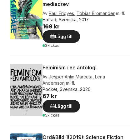
mediedrev
Av
Paul Frigyes
,
Tobias Bromander
m. fl.
Häftad, Svenska, 2017
169 kr
Lägg till
Skickas
Feminism : en antologi
Av
Jesper Ahlin Marceta
,
Lena
Andersson
m. fl.
Pocket, Svenska, 2020
67 kr
Lägg till
Skickas
Ord&Bild 1(2019): Science Fiction