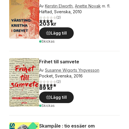
Av
Kerstin Elworth
,
Anette Novak
m. fl.
Häftad, Svenska, 2010
(
2
)
4,0
utav 5 stjärnor. Totalt antal röster:
203 kr
Lägg till
Skickas
Frihet till samvete
Av
Susanne Wigorts Yngvesson
Pocket, Svenska, 2016
(
2
)
5,0
utav 5 stjärnor. Totalt antal röster:
89 kr
Lägg till
Skickas
Skampåle : tio essäer om