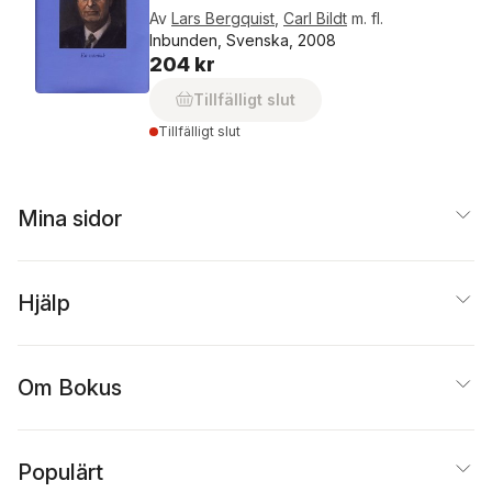
Av
Lars Bergquist
,
Carl Bildt
m. fl.
Inbunden, Svenska, 2008
204 kr
Tillfälligt slut
Tillfälligt slut
Mina sidor
Hjälp
Om Bokus
Populärt