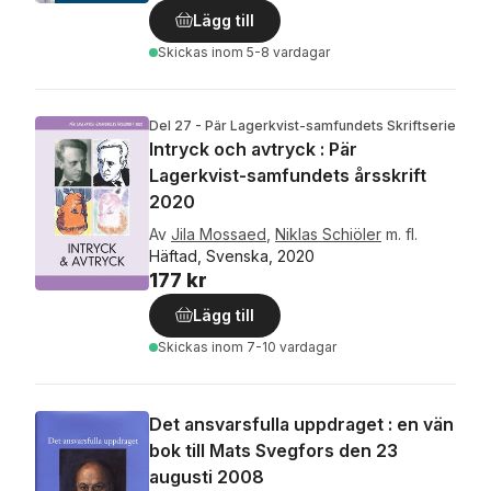
Lägg till
Skickas
inom 5-8 vardagar
Del 27 - Pär Lagerkvist-samfundets Skriftserie
Intryck och avtryck : Pär
Lagerkvist-samfundets årsskrift
2020
Av
Jila Mossaed
,
Niklas Schiöler
m. fl.
Häftad, Svenska, 2020
177 kr
Lägg till
Skickas
inom 7-10 vardagar
Det ansvarsfulla uppdraget : en vän
bok till Mats Svegfors den 23
augusti 2008