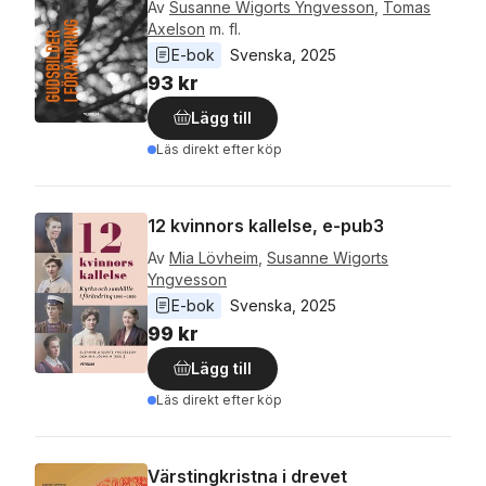
Av
Susanne Wigorts Yngvesson
,
Tomas
Axelson
m. fl.
E-bok
Svenska
, 
2025
93 kr
Lägg till
Läs direkt efter köp
12 kvinnors kallelse, e-pub3
Av
Mia Lövheim
,
Susanne Wigorts
Yngvesson
E-bok
Svenska
, 
2025
99 kr
Lägg till
Läs direkt efter köp
Värstingkristna i drevet