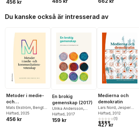
485 kr
662 kr
456 kr
Bengtsson
,
Peter
och journalistiken
Berglez
,
Göran
Hoppa över listan
Eriksson
,
Michael
Du kanske också är intresserad av
Karlsson
,
Lame M.
Kenalemang
,
Sebastian
Lundmark
,
Amanda
Ramsälv
,
Jakob
Svensson
,
Orla Vigsø
,
Oscar Westlund
,
Mathilda Åkerlund
Metoder i medie-
Medierna och
En brokig
och
demokratin
gemenskap (2017)
kommunikationsvet
Mats Ekström
,
Bengt
Lars Nord
,
Jesper
Ulrika Andersson
,
Johansson
Häftad
, 2025
,
Stina
Strömbäck
Häftad
, 2012
,
Sigurd
enskap
Annika Bergström
Häftad
, 2017
456 kr
Bengtsson
,
Peter
Allern
,
Monika Djerf-
(
1
)
159 kr
4,0
utav 5 stjärnor. Tota
427 kr
Berglez
,
Göran
Pierre
,
Jesper
Eriksson
,
Michael
Falkheimer
,
Marina
Karlsson
,
Lame M.
Ghersetti
,
André