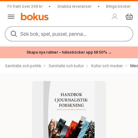
Fri frakt över 249 kr
•
Snabba leveranser
•
Billiga böcker
Sök bok, spel, pussel, penna...
Skapa nya rutiner – hälsoböcker upp till 50% →
Samhälle och politik
Samhälle och kultur
Kultur och medier
Med