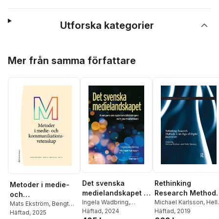
Utforska kategorier
Hoppa över listan
Mer från samma författare
Det svenska
Rethinking
Metoder i medie-
medielandskapet :
Research Method
och
Kampen om
Ingela Wadbring
,
in an Age of Digita
Michael Karlsson
,
Hell
kommunikationsvet
Mats Ekström
,
Bengt
Michael Karlsson
Häftad
, 2024
Sjøvaag
Häftad
, 2019
opinionsbildningen
Journalism
Johansson
Häftad
, 2025
,
Stina
enskap