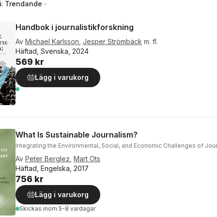
å:
Trendande
Handbok i journalistikforskning
Av
Michael Karlsson
,
Jesper Strömbäck
m. fl.
Häftad, Svenska, 2024
569 kr
Lägg i varukorg
What Is Sustainable Journalism?
Integrating the Environmental, Social, and Economic Challenges of Jou
Av
Peter Berglez
,
Mart Ots
Häftad, Engelska, 2017
756 kr
Lägg i varukorg
Skickas
inom 5-8 vardagar