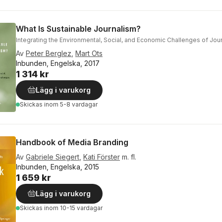
What Is Sustainable Journalism?
Integrating the Environmental, Social, and Economic Challenges of Jou
Av
Peter Berglez
,
Mart Ots
Inbunden, Engelska, 2017
1 314 kr
Lägg i varukorg
Skickas
inom 5-8 vardagar
Handbook of Media Branding
Av
Gabriele Siegert
,
Kati Förster
m. fl.
Inbunden, Engelska, 2015
1 659 kr
Lägg i varukorg
Skickas
inom 10-15 vardagar