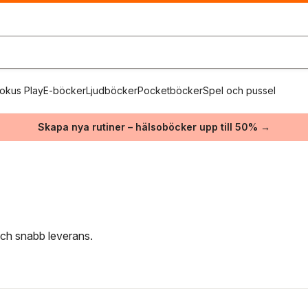
okus Play
E-böcker
Ljudböcker
Pocketböcker
Spel och pussel
Skapa nya rutiner – hälsoböcker upp till 50% →
 och snabb leverans.