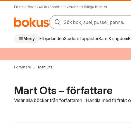
Fri frakt över 249 kr
•
Snabba leveranser
•
Billiga böcker
Sök bok, spel, pussel, penna...
Meny
Erbjudanden
Student
Topplistor
Barn & ungdom
B
Författare
Mart Ots
Mart Ots – författare
Visar alla böcker från författaren . Handla med fri frakt
Hoppa över filtreringsmeny