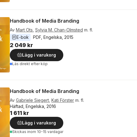
Handbook of Media Branding
Av
Mart Ots
,
Sylvia M. Chan-Olmsted
m. fl.
E-bok
PDF
, 
Engelska
, 
2015
2 049 kr
Lägg i varukorg
Läs direkt efter köp
Handbook of Media Branding
Av
Gabriele Siegert
,
Kati Förster
m. fl.
Häftad, Engelska, 2016
1 611 kr
Lägg i varukorg
Skickas
inom 10-15 vardagar