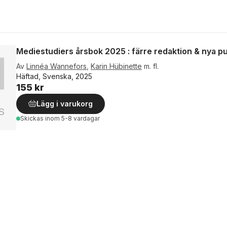
Mediestudiers årsbok 2025 : färre redaktion & nya p
Av
Linnéa Wannefors
,
Karin Hübinette
m. fl.
Häftad, Svenska, 2025
155 kr
Lägg i varukorg
Skickas
inom 5-8 vardagar