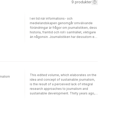
9
produkter
I en tid när informations- och
medielandskapen genomgår omvälvande
förändringar är frågor om journalistiken, dess
historia, framtid och roll i samhället, viktigare
än någonsin. Journalistiken har dessutom en
särskild ställning både i och gentemot
samhället genom att den speglar
samhällsutvecklingen samtidigt som den är
med om att forma den.I den här boken
samlas och presenteras de viktigaste
frågorna, teorierna och resultaten inom
journalistikforskningen för en svensk publik. I
34 kapitel redogör ledande svenska
This edited volume, which elaborates on the
rnalism
forskare för journalistikens historia, ideal och
idea and concept of sustainable journalism,
produktionsvillkor, för olika genrers innehåll
is the result of a perceived lack of integral
samt för journalistikens relation till samhället
research approaches to journalism and
och till framtidens medielandskap. Varje
sustainable development. Thirty years ago,
kapitel tar upp de viktigaste teorierna samt
in 1987, the Brundtland Report pointed out
svenska och internationella
economic growth, social equality and
forskningsresultat på det aktuella området. I
environmental protection as the three main
denna tredje upplaga har samtliga kapitel
pillars of a sustainable development. These