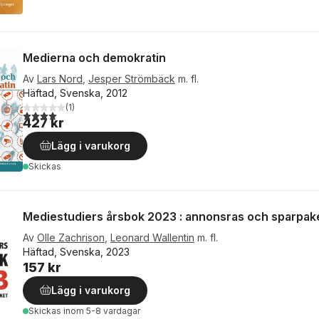
Medierna och demokratin
Av
Lars Nord
,
Jesper Strömbäck
m. fl.
Häftad, Svenska, 2012
(
1
)
4,0
utav 5 stjärnor. Totalt antal röster:
427 kr
Lägg i varukorg
Skickas
Mediestudiers årsbok 2023 : annonsras och sparpak
Av
Olle Zachrison
,
Leonard Wallentin
m. fl.
Häftad, Svenska, 2023
157 kr
Lägg i varukorg
Skickas
inom 5-8 vardagar