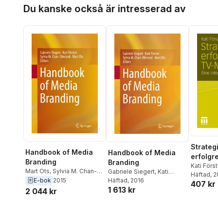
Hoppa över listan
Du kanske också är intresserad av
Strateg
Handbook of Media
Handbook of Media
erfolgr
Branding
Branding
Marken
Kati Först
Mart Ots
,
Sylvia M. Chan-
Gabriele Siegert
,
Kati
Häftad
, 2
Olmsted
,
Kati Forster
,
E-bok
2015
Förster
Häftad
, 2016
,
Sylvia M. Chan-
407 kr
Gabriele Siegert
1 613 kr
Olmsted
,
Mart Ots
2 044 kr