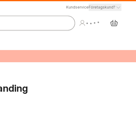
Kundservice
Företagskund?
anding