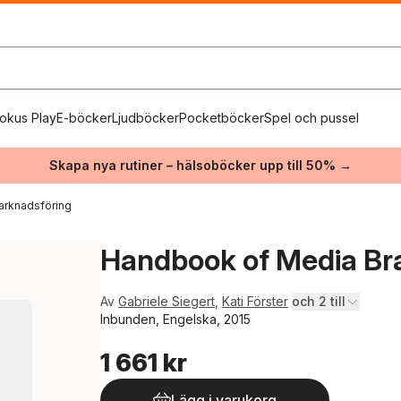
okus Play
E-böcker
Ljudböcker
Pocketböcker
Spel och pussel
Skapa nya rutiner – hälsoböcker upp till 50% →
arknadsföring
Handbook of Media Br
Av
Gabriele Siegert
,
Kati Förster
och 2 till
Inbunden, Engelska, 2015
1 661 kr
Lägg i varukorg