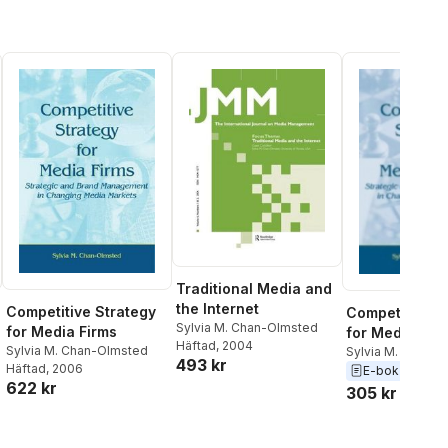
Traditional Media and
the Internet
Competitive Strategy
Competitive S
Sylvia M. Chan-Olmsted
for Media Firms
for Media Fir
Häftad
, 2004
Sylvia M. Chan-Olmsted
Sylvia M. Chan-
493 kr
Häftad
, 2006
E-bok
2005
622 kr
305 kr