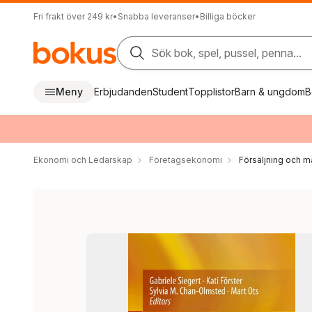
Fri frakt över 249 kr
•
Snabba leveranser
•
Billiga böcker
Sök bok, spel, pussel, penna...
Meny
Erbjudanden
Student
Topplistor
Barn & ungdom
B
Ekonomi och Ledarskap
Företagsekonomi
Försäljning och m