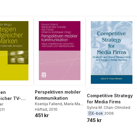
Perspektiven mobiler
ien
Competitive Strategy
Kommunikation
eicher TV-
for Media Firms
Ksenija Fallend
,
María Mar
er
Sylvia M. Chan-Olmsted
Grandío
Häftad
, 2010
,
Kati Förster
,
011
E-bok
2006
451 kr
Johanna Grüblbauer
745 kr