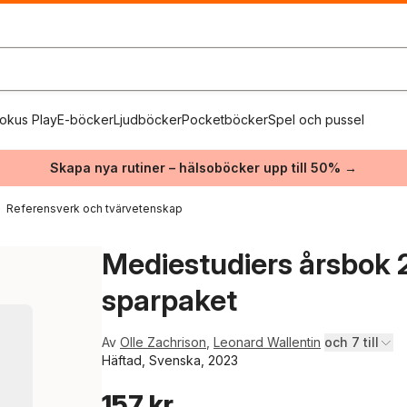
okus Play
E-böcker
Ljudböcker
Pocketböcker
Spel och pussel
Skapa nya rutiner – hälsoböcker upp till 50% →
Referensverk och tvärvetenskap
Mediestudiers årsbok 
sparpaket
Av
Olle Zachrison
,
Leonard Wallentin
och 7 till
Häftad, Svenska, 2023
157 kr