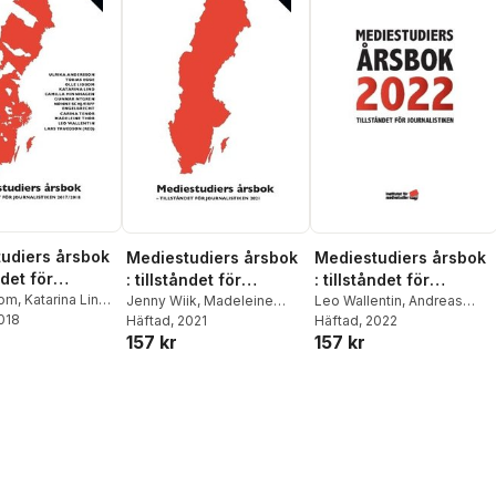
udiers årsbok
Mediestudiers årsbok
Mediestudiers årsbok
ndet för
: tillståndet för
: tillståndet för
stiken
bom
,
Katarina Lind
,
journalistiken 2021
Jenny Wiik
,
Madeleine
journalistiken 2022
Leo Wallentin
,
Andreas
hjærff
2018
Thor
Häftad
,
Leonard Wallentin
, 2021
,
Widholm
Häftad
, 2022
,
Madeleine Thor
,
018
157 kr
157 kr
cht
,
Carina Tenor
,
Lars Nord
,
Carina Tenor
,
Ingela Wadbring
,
Gunnar
ntin
,
Gunnar
Olle Lidbom
,
Per Henckel
,
Nygren
,
Martin Olsson
,
adeleine Thor
,
Karl-Arvid Färm
,
Ulrika
Maria Norbäck
,
Olle
Minnhagen
,
Tobias
Facht
Lidbom
,
Anna-Maria
ika Andersson
Jönsson
,
Per Henckel
,
Tobias Hedström