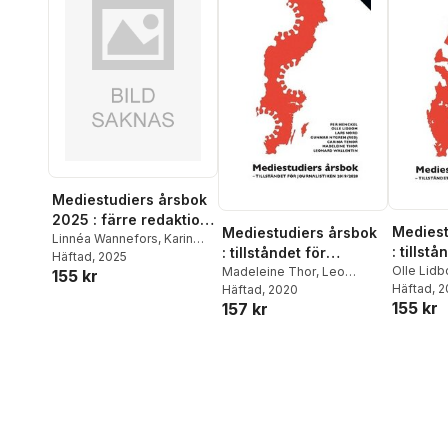
Mediestudiers årsbok
2025 : färre redaktion
Mediest
Mediestudiers årsbok
& nya publikvanor
Linnéa Wannefors
,
Karin
: tillstå
: tillståndet för
Hübinette
Häftad
, 2025
,
Madeleine Thor
,
journali
Olle Lid
journalistiken
Madeleine Thor
,
Leo
155 kr
Leonard Wallentin
,
Marcel
Nønne Sc
Häftad
, 
Wallentin
Häftad
, 2020
,
Carina Tenor
,
2017/2
2019/2020
Garz
,
Fredrik Stiernstedt
,
155 kr
157 kr
Engelbre
Lars Nord
,
Olle Lidbom
,
Per
Marie Nilsson
,
Peter
Leo Walle
Henckel
Danowsky
,
Olle Lidbom
,
Nygren
,
M
Tobias Lindberg
,
Eva
Camilla 
Landahl Kilman
,
Tobias
Egge
,
Ulr
Hedström
,
Per Henckel
,
Mart Ots
,
Bodström Cecilia