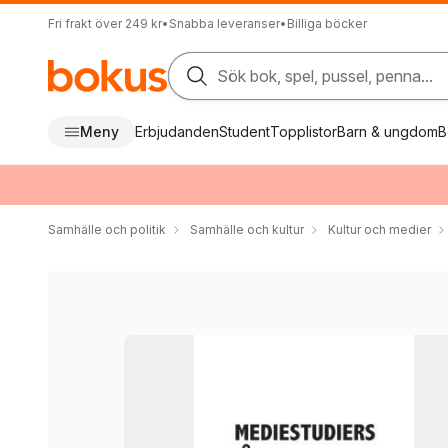
Fri frakt över 249 kr
•
Snabba leveranser
•
Billiga böcker
Sök bok, spel, pussel, penna...
Meny
Erbjudanden
Student
Topplistor
Barn & ungdom
B
Samhälle och politik
Samhälle och kultur
Kultur och medier