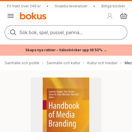
Fri frakt över 249 kr
•
Snabba leveranser
•
Billiga böcker
Sök bok, spel, pussel, penna...
Skapa nya rutiner – hälsoböcker upp till 50% →
Samhälle och politik
Samhälle och kultur
Kultur och medier
Med