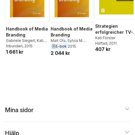
Strategien
Handbook of Media
Handbook of Media
erfolgreicher TV-
Branding
Branding
Marken
Kati Förster
Gabriele Siegert
,
Kati
Mart Ots
,
Sylvia M.
Häftad
, 2011
Förster
Inbunden
,
Sylvia M. Chan-
, 2015
Chan-Olmsted
,
Kati
E-bok
2015
407 kr
1 661 kr
Olmsted
,
Mart Ots
Forster
,
Gabriele
2 044 kr
Siegert
Mina sidor
Hjälp