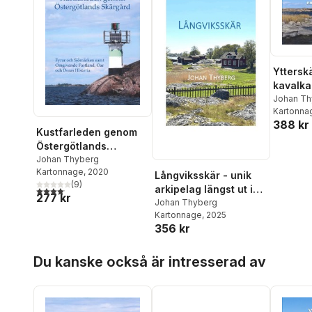
Yttersk
kavalkad
Johan Th
Kartonna
388 kr
Kustfarleden genom
Östergötlands
skärgård : fyrar och
Johan Thyberg
Kartonnage
, 2020
sjömärken samt
Långviksskär - unik
(
9
)
omgivande fastland,
arkipelag längst ut i
4,1
utav 5 stjärnor. Totalt antal röster:
277 kr
öar och deras historia
Stockholms skärgård
Johan Thyberg
Kartonnage
, 2025
356 kr
Hoppa över listan
Du kanske också är intresserad av