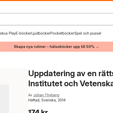
okus Play
E-böcker
Ljudböcker
Pocketböcker
Spel och pussel
Skapa nya rutiner – hälsoböcker upp till 50% →
Uppdatering av en rätt
Institutet och Vetensk
Av
Johan Thyberg
Häftad, Svenska, 2014
174 kr