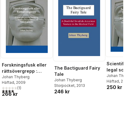
Scientific fra
Forskningsfusk eller
The Bactiguard Fairy
legal scandal?
rättsövergrepp :
Tale
examination o
Johan Thyberg
granskning av en
Johan Thyberg
Johan Thyberg
Häftad
, 2010
investigation 
Häftad
, 2009
utredning vid
Storpocket
, 2013
250 kr
Karolinska Ins
(
1
)
Karolinska Institutet
4,0
utav 5 stjärnor. Totalt antal röster:
246 kr
266 kr
and the Swed
och Vetenskapsrådet
research coun