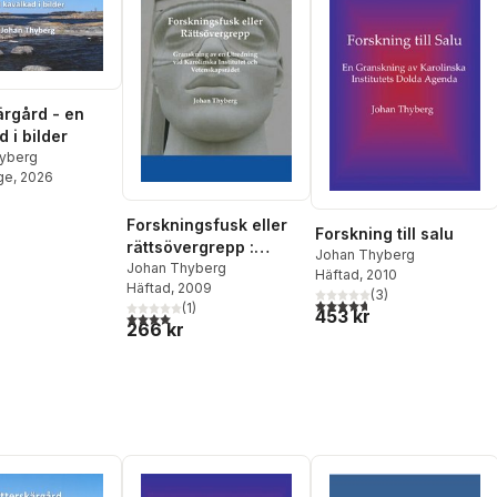
ärgård - en
 i bilder
yberg
ge
, 2026
Forskningsfusk eller
Forskning till salu
rättsövergrepp :
Johan Thyberg
granskning av en
Johan Thyberg
Häftad
, 2010
Häftad
, 2009
utredning vid
(
3
)
4,7
utav 5 stjärnor. Totalt ant
(
1
)
Karolinska Institutet
453 kr
4,0
utav 5 stjärnor. Totalt antal röster:
266 kr
och Vetenskapsrådet