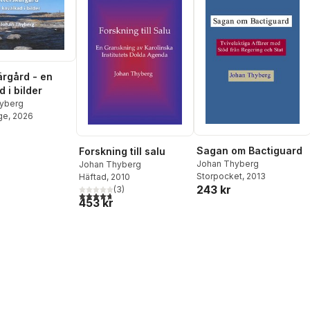
ärgård - en
 i bilder
yberg
ge
, 2026
Sagan om Bactiguard
Forskning till salu
Johan Thyberg
Johan Thyberg
Storpocket
, 2013
Häftad
, 2010
243 kr
(
3
)
4,7
utav 5 stjärnor. Totalt antal röster:
453 kr