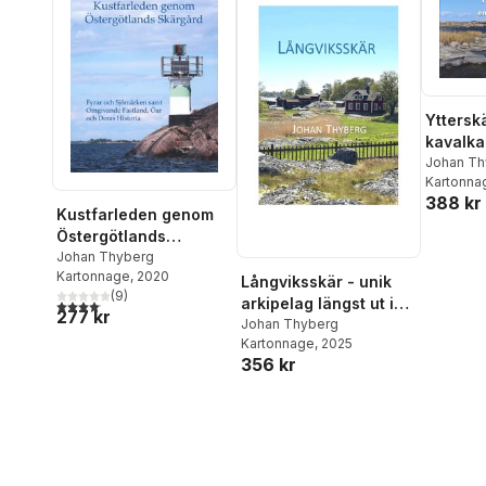
Yttersk
kavalkad
Johan Th
Kartonna
388 kr
Kustfarleden genom
Östergötlands
skärgård : fyrar och
Johan Thyberg
Kartonnage
, 2020
sjömärken samt
Långviksskär - unik
(
9
)
omgivande fastland,
arkipelag längst ut i
4,1
utav 5 stjärnor. Totalt antal röster:
277 kr
öar och deras historia
Stockholms skärgård
Johan Thyberg
Kartonnage
, 2025
356 kr