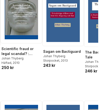
Scientific fraud or
Sagan om Bactiguard
The Bactiguar
legal scandal? :
Johan Thyberg
Tale
examination of an
Johan Thyberg
Storpocket
, 2013
Johan Thyberg
Häftad
, 2010
investigation at
243 kr
Storpocket
, 2013
250 kr
al röster:
Karolinska Institutet
246 kr
and the Swedish
research council