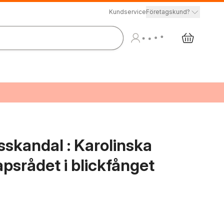
Kundservice
Företagskund?
sskandal : Karolinska
apsrådet i blickfånget