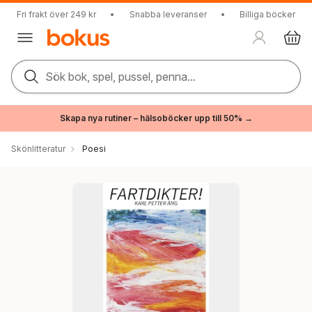
Fri frakt över 249 kr
•
Snabba leveranser
•
Billiga böcker
Sök bok, spel, pussel, penna...
Skapa nya rutiner – hälsoböcker upp till 50% →
Skönlitteratur
Poesi