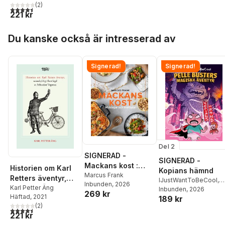
(
2
)
Sebastian Vegræus
4,5
utav 5 stjärnor. Totalt antal röster:
221 kr
Hoppa över listan
Du kanske också är intresserad av
Signerad!
Signerad!
Del 2
SIGNERAD -
SIGNERAD -
Mackans kost :
Historien om Karl
Kopians hämnd
Middagar och
Marcus Frank
Retters äventyr,
IJustWantToBeCool
,
Inbunden
, 2026
matlådor
sannskyldigt
Karl Petter Äng
Joel Adolphson
Inbunden
, 2026
,
Emil
269 kr
Häftad
, 2021
189 kr
framlagd av
Ejdemo Beer
,
Victor
(
2
)
Beer
Sebastian Vegræus
4,5
utav 5 stjärnor. Totalt antal röster:
221 kr