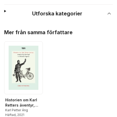
Utforska kategorier
Hoppa över listan
Mer från samma författare
Historien om Karl
Retters äventyr,
sannskyldigt
Karl Petter Äng
Häftad
, 2021
framlagd av