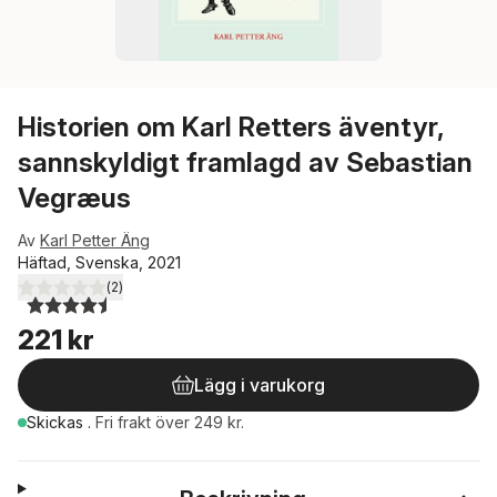
Historien om Karl Retters äventyr,
sannskyldigt framlagd av Sebastian
Vegræus
Av
Karl Petter Äng
Häftad, Svenska, 2021
(
2
)
4,5
utav 5 stjärnor. Totalt antal röster:
221 kr
Lägg i varukorg
Skickas
.
Fri frakt över 249 kr.