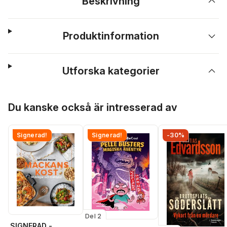
Beskrivning
Produktinformation
Utforska kategorier
Hoppa över listan
Du kanske också är intresserad av
Signerad!
Signerad!
-30%
Del 2
SIGNERAD -