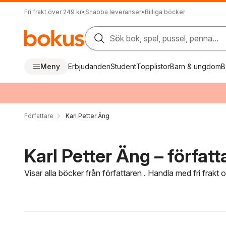
Fri frakt över 249 kr
•
Snabba leveranser
•
Billiga böcker
Sök bok, spel, pussel, penna...
Meny
Erbjudanden
Student
Topplistor
Barn & ungdom
B
Författare
Karl Petter Äng
Karl Petter Äng – författ
Visar alla böcker från författaren . Handla med fri frakt
Hoppa över filtreringsmeny