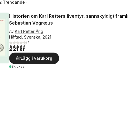
å:
Trendande
Historien om Karl Retters äventyr, sannskyldigt fram
Sebastian Vegræus
Av
Karl Petter Äng
Häftad, Svenska, 2021
(
2
)
4,5
utav 5 stjärnor. Totalt antal röster:
221 kr
Lägg i varukorg
Skickas