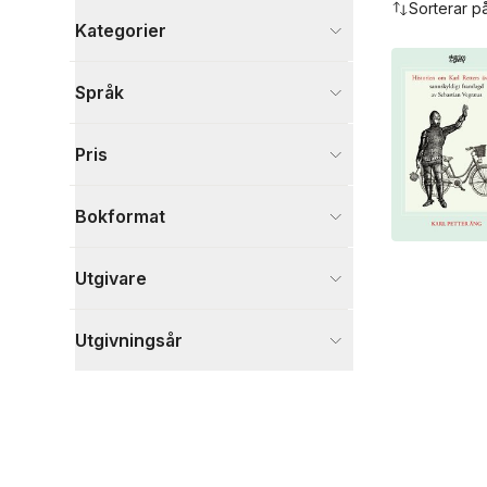
Sorterar p
Kategorier
Böcker
Språk
Skönlitteratur
1
Visa fler
Pris
Visa fler
Bokformat
Utgivare
Utgivningsår