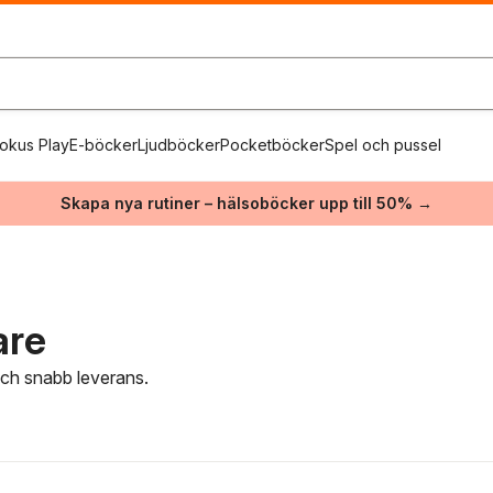
okus Play
E-böcker
Ljudböcker
Pocketböcker
Spel och pussel
Skapa nya rutiner – hälsoböcker upp till 50% →
are
 och snabb leverans.