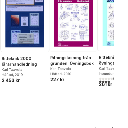
Ritteknik 200
Ritningsläsning från
Ritteknik 2000
övningsbok
grunden. Övningsbok
lärarhandledning
Karl Taavola
Karl Taavola
Karl Taavola
Inbunden
, 2009
Häftad
, 2010
Häftad
, 2019
227 kr
(
2
)
2 453 kr
4,0
utav 5 stjärnor
261 kr