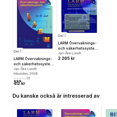
Del 1
LARM Övervaknings-
och säkerhetssystem
Del 1
LÄRARHANDLEDNING
Jan-Åke Lundh
2 265 kr
LARM Övervaknings-
och säkerhetssystem
FAKTABOK
Jan-Åke Lundh
Inbunden
, 2008
(
1
)
3,0
utav 5 stjärnor. Totalt antal röster:
412 kr
Hoppa över listan
Du kanske också är intresserad av