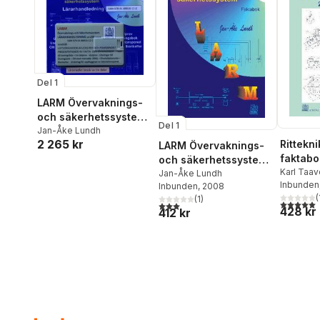
Del 1
LARM Övervaknings-
och säkerhetssystem
Del 1
LÄRARHANDLEDNING
Jan-Åke Lundh
2 265 kr
Rittekn
LARM Övervaknings-
faktabo
och säkerhetssystem
Karl Taav
FAKTABOK
Jan-Åke Lundh
Inbunden
Inbunden
, 2008
(
(
1
)
5,0
utav 5 
3,0
utav 5 stjärnor. Totalt antal röster:
428 kr
412 kr