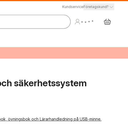
Kundservice
Företagskund?
och säkerhetssystem
tabok, övningsbok och Lärarhandledning på USB-minne.