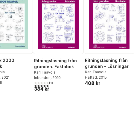
ik 2000
Ritningsläsning från
Ritningsläsning från
k
grunden - Lösningar
grunden. Faktabok
ola
Karl Taavola
Karl Taavola
, 2021
Häftad
, 2015
Inbunden
, 2010
408 kr
1
)
(
1
)
stjärnor. Totalt antal röster:
5,0
utav 5 stjärnor. Totalt antal röster:
384 kr