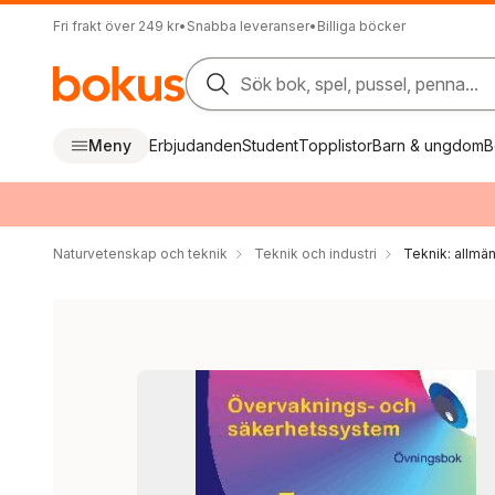
Fri frakt över 249 kr
•
Snabba leveranser
•
Billiga böcker
Sök bok, spel, pussel, penna...
Meny
Erbjudanden
Student
Topplistor
Barn & ungdom
B
Naturvetenskap och teknik
Teknik och industri
Teknik: allmän