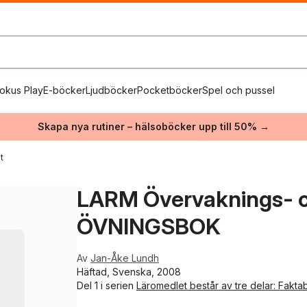
okus Play
E-böcker
Ljudböcker
Pocketböcker
Spel och pussel
Skapa nya rutiner – hälsoböcker upp till 50% →
t
LARM Övervaknings- 
ÖVNINGSBOK
Av
Jan-Åke Lundh
Häftad, Svenska, 2008
Del 1 i serien
Läromedlet består av tre delar: Fak