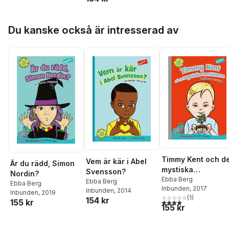
Hoppa över listan
Du kanske också är intresserad av
Timmy Kent och d
Vem är kär i Abel
Är du rädd, Simon
mystiska
Svensson?
Nordin?
morötterna
Ebba Berg
Ebba Berg
Ebba Berg
Inbunden
, 2017
Inbunden
, 2014
Inbunden
, 2019
(
1
)
154 kr
155 kr
4,0
utav 5 stjärnor. Tota
155 kr