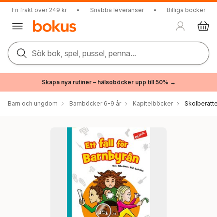
Fri frakt över 249 kr
•
Snabba leveranser
•
Billiga böcker
Sök bok, spel, pussel, penna...
Skapa nya rutiner – hälsoböcker upp till 50% →
Barn och ungdom
Barnböcker 6-9 år
Kapitelböcker
Skolberätte