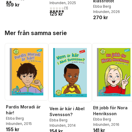
klassfotot
2,0
utav 5 stjärnor. Totalt antal röster:
Inbunden
, 2025
159 kr
Ebba Berg
(
1
)
5,0
utav 5 stjärnor. Totalt antal röster:
Inbunden
, 2026
125 kr
270 kr
Hoppa över listan
Mer från samma serie
Pardis Moradi är
Ett jobb för Nora
Vem är kär i Abel
här!
Henriksson
Svensson?
Ebba Berg
Ebba Berg
Ebba Berg
Inbunden
, 2015
Inbunden
, 2016
Inbunden
, 2014
155 kr
141 kr
154 kr