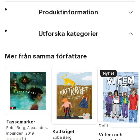
Produktinformation
Utforska kategorier
Hoppa över listan
Mer från samma författare
Nyhet
Tassemarker
Del 1
Ebba Berg
,
Alexander
Kattkriget
Jansson
Inbunden
, 2019
Vi fem och
Ebba Berg
(
1
)