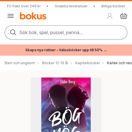
Fri frakt över 249 kr
•
Snabba leveranser
•
Billiga böcker
Sök bok, spel, pussel, penna...
Skapa nya rutiner – hälsoböcker upp till 50% →
Barn och ungdom
Böcker 12-15 år
Kapitelböcker
Kärlek och rel