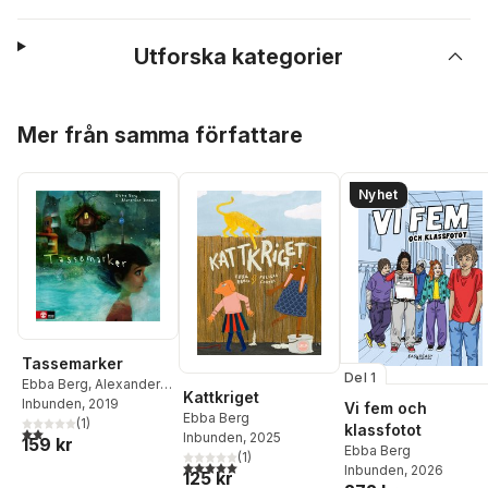
Utforska kategorier
Hoppa över listan
Mer från samma författare
Nyhet
Tassemarker
Del 1
Ebba Berg
,
Alexander
Kattkriget
Jansson
Inbunden
, 2019
Vi fem och
Ebba Berg
(
1
)
klassfotot
2,0
utav 5 stjärnor. Totalt antal röster:
Inbunden
, 2025
159 kr
Ebba Berg
(
1
)
5,0
utav 5 stjärnor. Totalt antal röster:
Inbunden
, 2026
125 kr