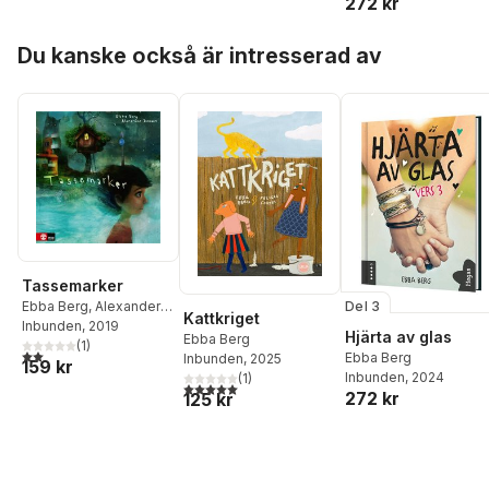
272 kr
Hoppa över listan
Du kanske också är intresserad av
Tassemarker
Ebba Berg
,
Alexander
Del 3
Kattkriget
Jansson
Inbunden
, 2019
Hjärta av glas
Ebba Berg
(
1
)
2,0
utav 5 stjärnor. Totalt antal röster:
Ebba Berg
Inbunden
, 2025
159 kr
Inbunden
, 2024
(
1
)
5,0
utav 5 stjärnor. Totalt antal röster:
272 kr
125 kr