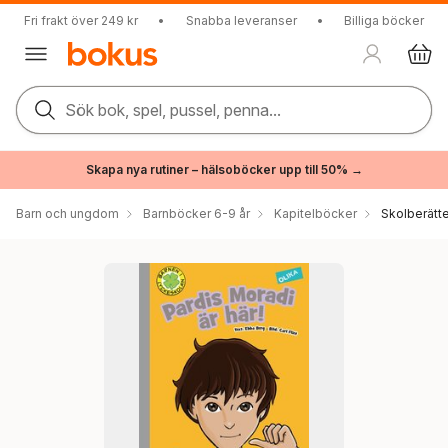
Fri frakt över 249 kr
•
Snabba leveranser
•
Billiga böcker
Sök bok, spel, pussel, penna...
Skapa nya rutiner – hälsoböcker upp till 50% →
Barn och ungdom
Barnböcker 6-9 år
Kapitelböcker
Skolberätte