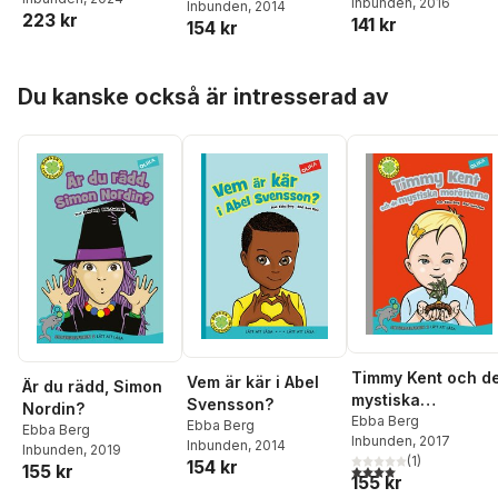
på ett roligt sätt
Inbunden
, 2016
Inbunden
, 2014
223 kr
141 kr
154 kr
Hoppa över listan
Du kanske också är intresserad av
Timmy Kent och d
Vem är kär i Abel
Är du rädd, Simon
mystiska
Svensson?
Nordin?
morötterna
Ebba Berg
Ebba Berg
Ebba Berg
Inbunden
, 2017
Inbunden
, 2014
Inbunden
, 2019
(
1
)
154 kr
155 kr
4,0
utav 5 stjärnor. Tota
155 kr