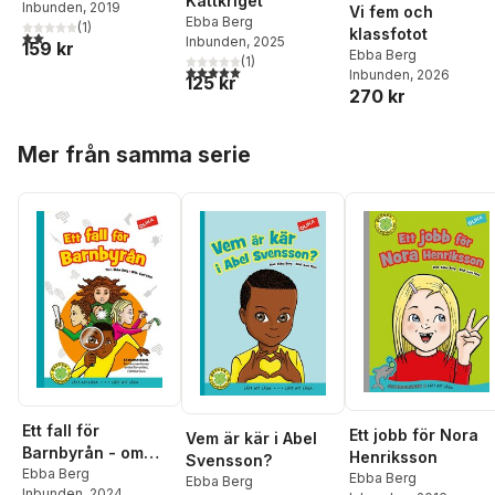
Kattkriget
Jansson
Inbunden
, 2019
Vi fem och
Ebba Berg
(
1
)
klassfotot
2,0
utav 5 stjärnor. Totalt antal röster:
Inbunden
, 2025
159 kr
Ebba Berg
(
1
)
5,0
utav 5 stjärnor. Totalt antal röster:
Inbunden
, 2026
125 kr
270 kr
Hoppa över listan
Mer från samma serie
Ett fall för
Ett jobb för Nora
Vem är kär i Abel
Barnbyrån - om
Henriksson
Svensson?
barnkonventionen
Ebba Berg
Ebba Berg
Ebba Berg
Inbunden
, 2024