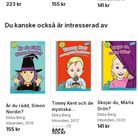
223 kr
155 kr
141 kr
Hoppa över listan
Du kanske också är intresserad av
Skojar du, Märta
Timmy Kent och de
Är du rädd, Simon
Grön?
mystiska
Nordin?
Ebba Berg
morötterna
Ebba Berg
Ebba Berg
Inbunden
, 2020
Inbunden
, 2017
Inbunden
, 2019
141 kr
(
1
)
155 kr
4,0
utav 5 stjärnor. Totalt antal röster:
155 kr