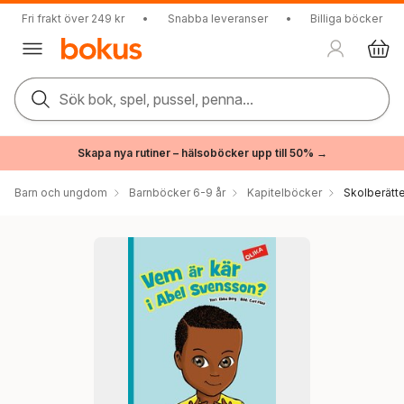
Fri frakt över 249 kr
•
Snabba leveranser
•
Billiga böcker
Sök bok, spel, pussel, penna...
Skapa nya rutiner – hälsoböcker upp till 50% →
Barn och ungdom
Barnböcker 6-9 år
Kapitelböcker
Skolberätte