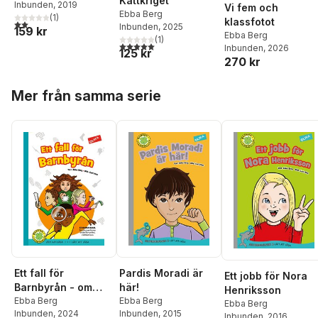
Kattkriget
Jansson
Inbunden
, 2019
Vi fem och
Ebba Berg
(
1
)
klassfotot
2,0
utav 5 stjärnor. Totalt antal röster:
Inbunden
, 2025
159 kr
Ebba Berg
(
1
)
5,0
utav 5 stjärnor. Totalt antal röster:
Inbunden
, 2026
125 kr
270 kr
Hoppa över listan
Mer från samma serie
Ett fall för
Pardis Moradi är
Ett jobb för Nora
Barnbyrån - om
här!
Henriksson
barnkonventionen
Ebba Berg
Ebba Berg
Ebba Berg
Inbunden
, 2024
Inbunden
, 2015
på ett roligt sätt
Inbunden
, 2016