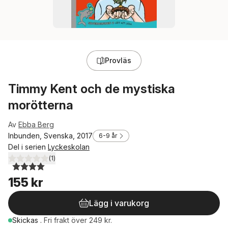
Provläs
Timmy Kent och de mystiska
morötterna
Av
Ebba Berg
Inbunden, Svenska, 2017
6-9 år
Del i serien
Lyckeskolan
(
1
)
4,0
utav 5 stjärnor. Totalt antal röster:
155 kr
Lägg i varukorg
Skickas
.
Fri frakt över 249 kr.