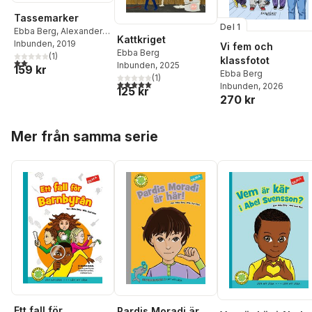
Tassemarker
Del 1
Ebba Berg
,
Alexander
Kattkriget
Jansson
Inbunden
, 2019
Vi fem och
Ebba Berg
(
1
)
klassfotot
2,0
utav 5 stjärnor. Totalt antal röster:
Inbunden
, 2025
159 kr
Ebba Berg
(
1
)
5,0
utav 5 stjärnor. Totalt antal röster:
Inbunden
, 2026
125 kr
270 kr
Hoppa över listan
Mer från samma serie
Ett fall för
Pardis Moradi är