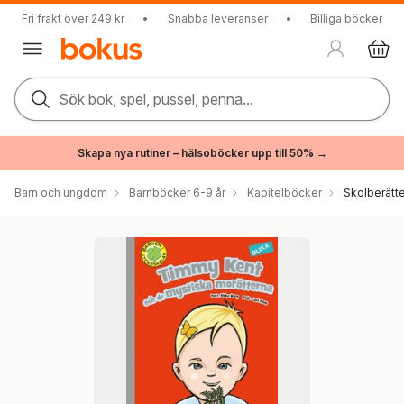
Fri frakt över 249 kr
•
Snabba leveranser
•
Billiga böcker
Sök bok, spel, pussel, penna...
Skapa nya rutiner – hälsoböcker upp till 50% →
Barn och ungdom
Barnböcker 6-9 år
Kapitelböcker
Skolberätte