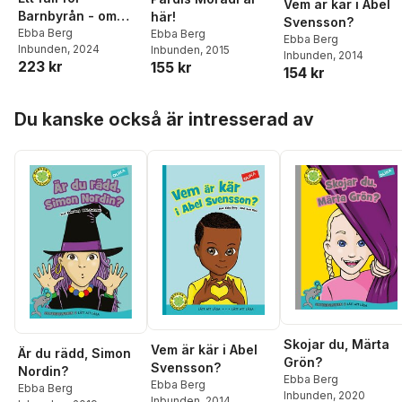
Vem är kär i Abel
Barnbyrån - om
här!
Svensson?
barnkonventionen
Ebba Berg
Ebba Berg
Ebba Berg
Inbunden
, 2024
Inbunden
, 2015
på ett roligt sätt
Inbunden
, 2014
223 kr
155 kr
154 kr
Hoppa över listan
Du kanske också är intresserad av
Skojar du, Märta
Vem är kär i Abel
Är du rädd, Simon
Grön?
Svensson?
Nordin?
Ebba Berg
Ebba Berg
Ebba Berg
Inbunden
, 2020
Inbunden
, 2014