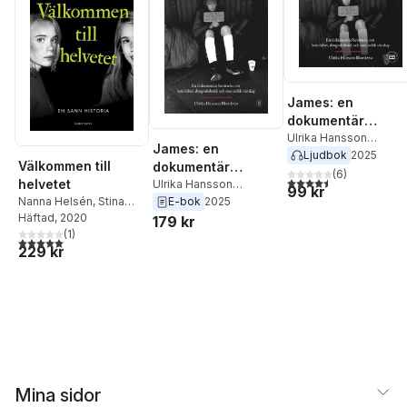
James: en
dokumentär
berättelse om
Ulrika Hansson
James: en
Blomkvist
Ljudbok
2025
hemlöshet,
Välkommen till
dokumentär
drogmissbruk och
(
6
)
4,5
utav 5 stjärnor. Tota
helvetet
berättelse om
Ulrika Hansson
99 kr
osannolik vänska
Blomkvist
Nanna Helsén
,
Stina
E-bok
2025
hemlöshet,
Helsén
Häftad
, 2020
179 kr
drogmissbruk och
(
1
)
osannolik vänskap
5,0
utav 5 stjärnor. Totalt antal röster:
229 kr
Mina sidor