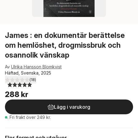
James : en dokumentär berättelse
om hemlöshet, drogmissbruk och
osannolik vänskap
Av
Ulrika Hansson Blomkvist
Häftad, Svenska, 2025
(
18
)
5,0
utav 5 stjärnor. Totalt antal röster:
288 kr
Lägg i varukorg
.
Fri frakt över 249 kr.
Fler format och utgåvor