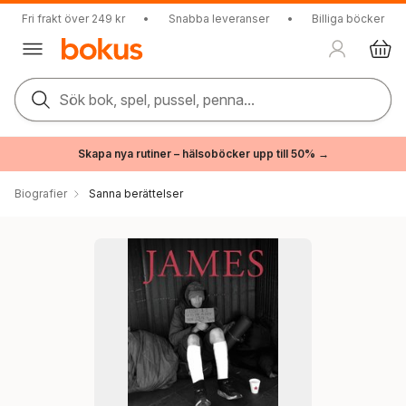
Fri frakt över 249 kr
•
Snabba leveranser
•
Billiga böcker
Sök bok, spel, pussel, penna...
Skapa nya rutiner – hälsoböcker upp till 50% →
Biografier
Sanna berättelser