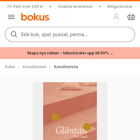
Fri frakt över 249 kr
•
Snabba leveranser
•
Billiga böcker
Sök bok, spel, pussel, penna...
Skapa nya rutiner – hälsoböcker upp till 50% →
Kultur
Konstböcker
Konsthistoria