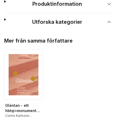
Produktinformation
Utforska kategorier
Hoppa över listan
Mer från samma författare
Gläntan - ett
hbtqi+monument
tar form
Conny Karlsson