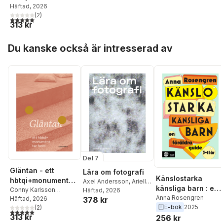
Lundgren
Häftad
, 2026
,
Joakim
Berlin
,
Ulrika Flink
(
2
)
,
Lina
5,0
utav 5 stjärnor. Totalt antal röster:
313 kr
Holmberg
,
Sam Hultin
,
Rebecka Katz Thor
,
Hoppa över listan
Anna Linder
,
Andria
Du kanske också är intresserad av
Nyberg Forshage
,
Johan Rehngren
,
Anna
Rosengren
,
Claudia
Schaper
,
Patrik Steorn
Del 7
Gläntan - ett
Lära om fotografi
Känslostarka
hbtqi+monument
Axel Andersson
,
Ariella
känsliga barn : en
tar form
Conny Karlsson
Aïsha Azoulay
Häftad
, 2026
,
Annika
föräldraguide
Anna Rosengren
378 kr
Lundgren
Häftad
, 2026
,
Joakim
Björndotter
,
Sara
E-bok
2025
Berlin
,
Ulrika Flink
(
2
)
,
Lina
Callahan
,
Michele
5,0
utav 5 stjärnor. Totalt antal röster:
313 kr
Holmberg
,
Sam Hultin
,
Masucci
,
Moa Matthis
,
256 kr