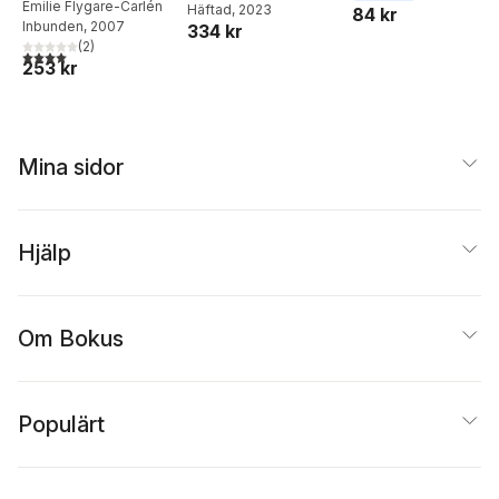
Emilie Flygare-Carlén
Häftad
, 2023
84 kr
Inbunden
, 2007
334 kr
(
2
)
4,0
utav 5 stjärnor. Totalt antal röster:
253 kr
Mina sidor
Hjälp
Om Bokus
Populärt