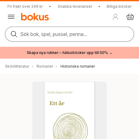
Fri frakt över 249 kr
•
Snabba leveranser
•
Billiga böcker
Sök bok, spel, pussel, penna...
Skapa nya rutiner – hälsoböcker upp till 50% →
Skönlitteratur
Romaner
Historiska romaner