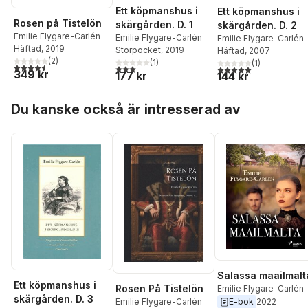
Ett köpmanshus i
Ett köpmanshus i
Rosen på Tistelön
skärgården. D. 1
skärgården. D. 2
Emilie Flygare-Carlén
Emilie Flygare-Carlén
Emilie Flygare-Carlén
Häftad
, 2019
Storpocket
, 2019
Häftad
, 2007
(
2
)
(
1
)
(
1
)
4,5
utav 5 stjärnor. Totalt antal röster:
3,0
utav 5 stjärnor. Totalt antal röster:
5,0
utav 5 stjärnor. Tota
349 kr
177 kr
144 kr
Hoppa över listan
Du kanske också är intresserad av
Salassa maailmalt
Ett köpmanshus i
Rosen På Tistelön
Emilie Flygare-Carlén
skärgården. D. 3
Emilie Flygare-Carlén
E-bok
2022