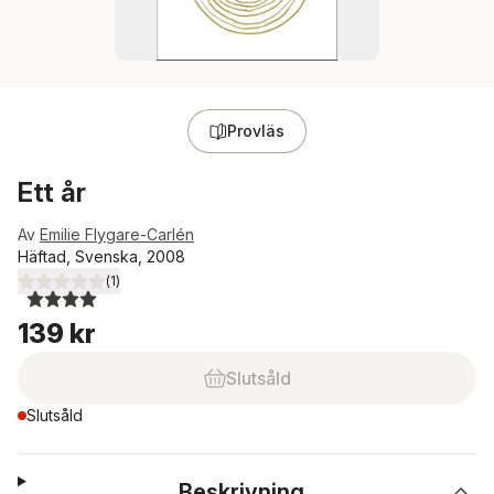
Provläs
Ett år
Av
Emilie Flygare-Carlén
Häftad, Svenska, 2008
(
1
)
4,0
utav 5 stjärnor. Totalt antal röster:
139 kr
Slutsåld
Slutsåld
Beskrivning