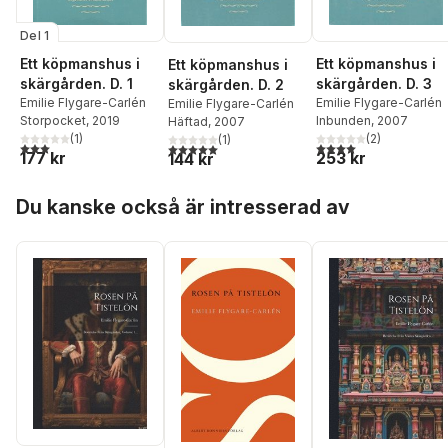
Del 1
Ett köpmanshus i
Ett köpmanshus i
Ett köpmanshus i
skärgården. D. 3
skärgården. D. 1
skärgården. D. 2
Emilie Flygare-Carlén
Emilie Flygare-Carlén
Emilie Flygare-Carlén
Inbunden
, 2007
Storpocket
, 2019
Häftad
, 2007
(
2
)
(
1
)
(
1
)
4,0
utav 5 stjärnor. Tota
3,0
utav 5 stjärnor. Totalt antal röster:
5,0
utav 5 stjärnor. Totalt antal röster:
253 kr
177 kr
144 kr
Hoppa över listan
Du kanske också är intresserad av