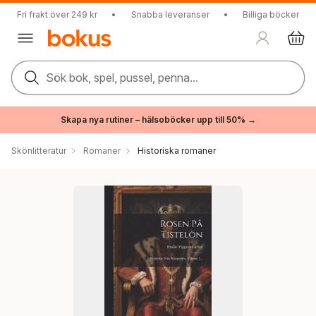
Fri frakt över 249 kr
•
Snabba leveranser
•
Billiga böcker
Sök bok, spel, pussel, penna...
Skapa nya rutiner – hälsoböcker upp till 50% →
Skönlitteratur
Romaner
Historiska romaner