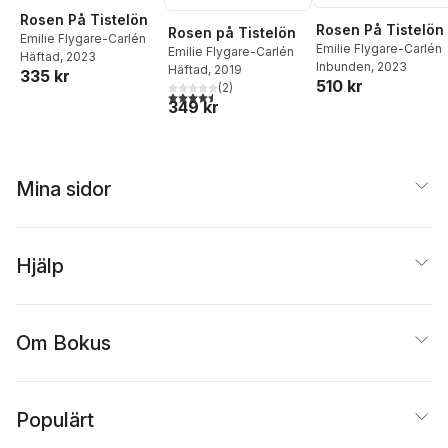
Rosen På Tistelön
Rosen På Tistelön
Rosen på Tistelön
Emilie Flygare-Carlén
Emilie Flygare-Carlén
Emilie Flygare-Carlén
Häftad
, 2023
Inbunden
, 2023
Häftad
, 2019
335 kr
510 kr
(
2
)
4,5
utav 5 stjärnor. Totalt antal röster:
349 kr
Mina sidor
Hjälp
Om Bokus
Populärt