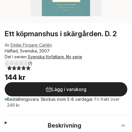
Ett köpmanshus i skärgården. D. 2
Av
Emilie Flygare-Carlén
Häftad, Svenska, 2007
Del i serien
Svenska författare. Ny serie
(
1
)
5,0
utav 5 stjärnor. Totalt antal röster:
144 kr
Lägg i varukorg
Beställningsvara.
Skickas
inom 5-8 vardagar
.
Fri frakt över
249 kr.
Beskrivning