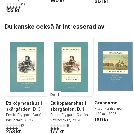
160 kr
261 kr
(
1
)
5,0
utav 5 stjärnor. Totalt antal röster:
152 kr
Hoppa över listan
Du kanske också är intresserad av
Del 1
Grannarne
Ett köpmanshus i
Ett köpmanshus i
Fredrika Bremer
skärgården. D. 3
skärgården. D. 1
Häftad
, 2016
Emilie Flygare-Carlén
Emilie Flygare-Carlén
160 kr
Inbunden
, 2007
Storpocket
, 2019
(
2
)
(
1
)
4,0
utav 5 stjärnor. Totalt antal röster:
3,0
utav 5 stjärnor. Totalt antal röster:
253 kr
177 kr