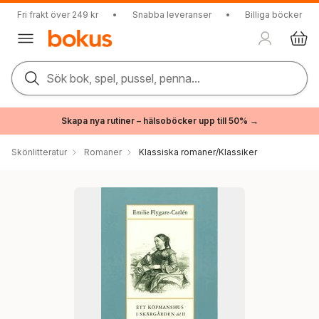
Fri frakt över 249 kr
•
Snabba leveranser
•
Billiga böcker
Sök bok, spel, pussel, penna...
Skapa nya rutiner – hälsoböcker upp till 50% →
Skönlitteratur
Romaner
Klassiska romaner/Klassiker