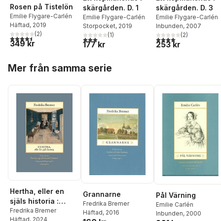
Rosen på Tistelön
skärgården. D. 3
skärgården. D. 1
Emilie Flygare-Carlén
Emilie Flygare-Carlén
Emilie Flygare-Carlén
Häftad
, 2019
Inbunden
, 2007
Storpocket
, 2019
(
2
)
(
2
)
(
1
)
4,5
utav 5 stjärnor. Totalt antal röster:
4,0
utav 5 stjärnor. Tota
3,0
utav 5 stjärnor. Totalt antal röster:
349 kr
253 kr
177 kr
Hoppa över listan
Mer från samma serie
Hertha, eller en
Grannarne
Pål Värning
själs historia :
Fredrika Bremer
Emilie Carlén
teckningar ur det
Fredrika Bremer
Häftad
, 2016
Inbunden
, 2000
Häftad
, 2024
verkliga lifvet