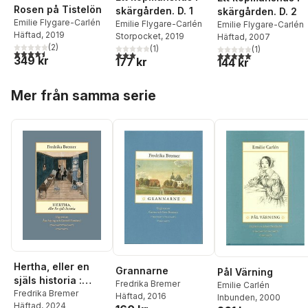
Rosen på Tistelön
skärgården. D. 1
skärgården. D. 2
Emilie Flygare-Carlén
Emilie Flygare-Carlén
Emilie Flygare-Carlén
Häftad
, 2019
Storpocket
, 2019
Häftad
, 2007
(
2
)
(
1
)
(
1
)
4,5
utav 5 stjärnor. Totalt antal röster:
3,0
utav 5 stjärnor. Totalt antal röster:
5,0
utav 5 stjärnor. Tota
349 kr
177 kr
144 kr
Hoppa över listan
Mer från samma serie
Hertha, eller en
Grannarne
Pål Värning
själs historia :
Fredrika Bremer
Emilie Carlén
teckningar ur det
Fredrika Bremer
Häftad
, 2016
Inbunden
, 2000
Häftad
, 2024
verkliga lifvet