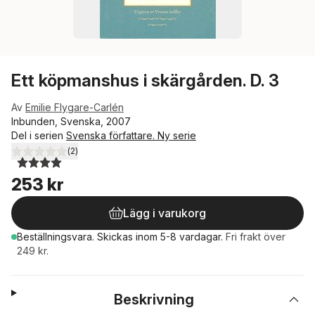
Ett köpmanshus i skärgården. D. 3
Av
Emilie Flygare-Carlén
Inbunden, Svenska, 2007
Del i serien
Svenska författare. Ny serie
(
2
)
4,0
utav 5 stjärnor. Totalt antal röster:
253 kr
Lägg i varukorg
Beställningsvara.
Skickas
inom 5-8 vardagar
.
Fri frakt över
249 kr.
Beskrivning