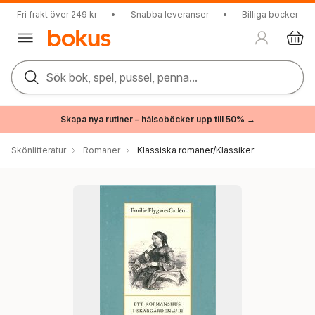
Fri frakt över 249 kr
•
Snabba leveranser
•
Billiga böcker
Sök bok, spel, pussel, penna...
Skapa nya rutiner – hälsoböcker upp till 50% →
Skönlitteratur
Romaner
Klassiska romaner/Klassiker