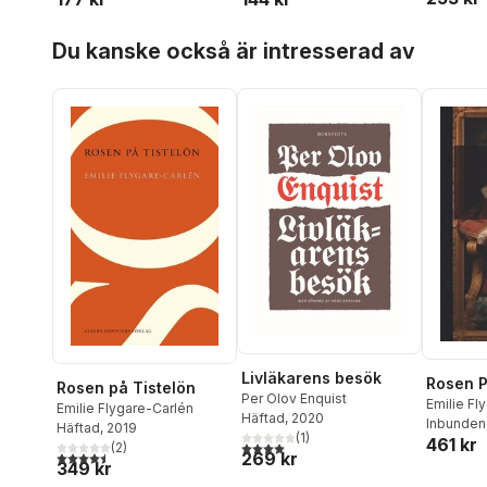
Hoppa över listan
Du kanske också är intresserad av
Livläkarens besök
Rosen P
Rosen på Tistelön
Per Olov Enquist
Emilie Fl
Emilie Flygare-Carlén
Häftad
, 2020
Inbunden
Häftad
, 2019
(
1
)
461 kr
4,0
utav 5 stjärnor. Totalt antal röster:
(
2
)
4,5
utav 5 stjärnor. Totalt antal röster:
269 kr
349 kr