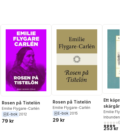
Ett köpmanshu
Rosen på Tistelön
Rosen på Tistelön
skärgården. D.
Emilie Flygare-Carlén
Emilie Flygare-Carlén
Emilie Flygare-Ca
E-bok
2015
E-bok
2012
Inbunden
, 2007
29 kr
79 kr
(
2
)
4,0
utav 5 stjärnor
253 kr