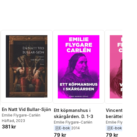
En Natt Vid Bullar-Sjön
Ett köpmanshus i
Vincent Rossb
Emilie Flygare-Carlén
skärgården. D. 1-3
berättelse ur
Häftad
, 2023
Emilie Flygare-Carlén
Efterskörd frå
Emilie Flygare-Ca
381 kr
E-bok
2014
E-bok
2015
årings förfat
79 kr
79 kr