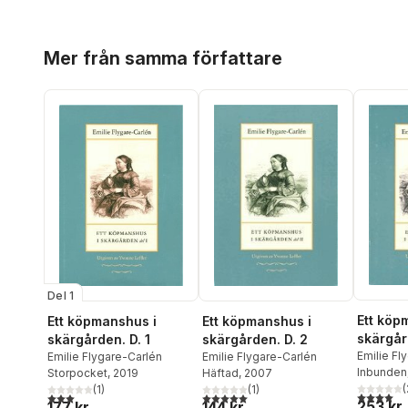
Hoppa över listan
Mer från samma författare
Del 1
Ett köp
Ett köpmanshus i
Ett köpmanshus i
skärgår
skärgården. D. 1
skärgården. D. 2
Emilie Fl
Emilie Flygare-Carlén
Emilie Flygare-Carlén
Inbunden
Storpocket
, 2019
Häftad
, 2007
(
(
1
)
(
1
)
4,0
utav 5 
3,0
utav 5 stjärnor. Totalt antal röster:
5,0
utav 5 stjärnor. Totalt antal röster:
253 kr
177 kr
144 kr