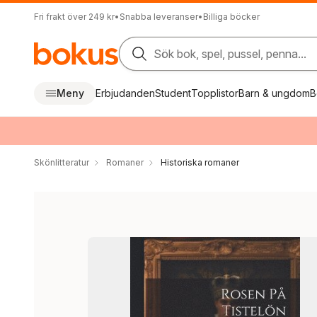
Fri frakt över 249 kr
•
Snabba leveranser
•
Billiga böcker
Sök bok, spel, pussel, penna...
Meny
Erbjudanden
Student
Topplistor
Barn & ungdom
B
Skönlitteratur
Romaner
Historiska romaner