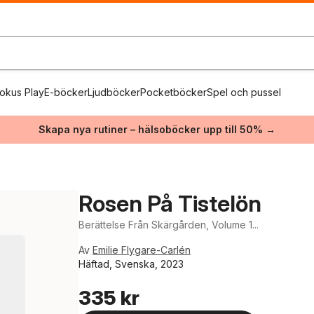
okus Play
E-böcker
Ljudböcker
Pocketböcker
Spel och pussel
Skapa nya rutiner – hälsoböcker upp till 50% →
Rosen På Tistelön
Berättelse Från Skärgården, Volume 1...
Av
Emilie Flygare-Carlén
Häftad, Svenska, 2023
335 kr