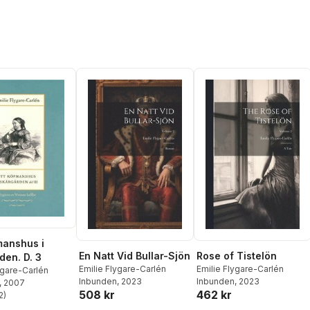
manshus i
En Natt Vid Bullar-Sjön
Rose of Tistelön
den. D. 3
Emilie Flygare-Carlén
Emilie Flygare-Carlén
ygare-Carlén
Inbunden
, 2023
Inbunden
, 2023
, 2007
508 kr
462 kr
2
)
stjärnor. Totalt antal röster: