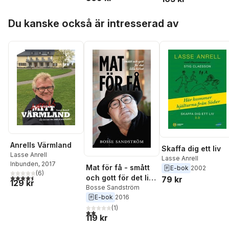
Hoppa över listan
Du kanske också är intresserad av
Anrells Värmland
Skaffa dig ett liv
Lasse Anrell
Lasse Anrell
Inbunden
, 2017
Mat för få - smått
E-bok
2002
(
6
)
4,5
utav 5 stjärnor. Totalt antal röster:
och gott för det lilla
79 kr
129 kr
köket
Bosse Sandström
E-bok
2016
(
1
)
2,0
utav 5 stjärnor. Totalt antal röster:
119 kr