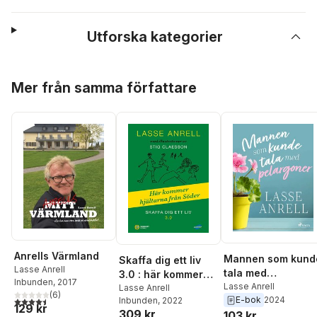
Utforska kategorier
Hoppa över listan
Mer från samma författare
Anrells Värmland
Mannen som kund
Skaffa dig ett liv
Lasse Anrell
tala med
3.0 : här kommer
Inbunden
, 2017
pelargoner
Lasse Anrell
hjältarna från
Lasse Anrell
(
6
)
4,5
utav 5 stjärnor. Totalt antal röster:
E-bok
2024
Inbunden
, 2022
Söder
129 kr
309 kr
103 kr