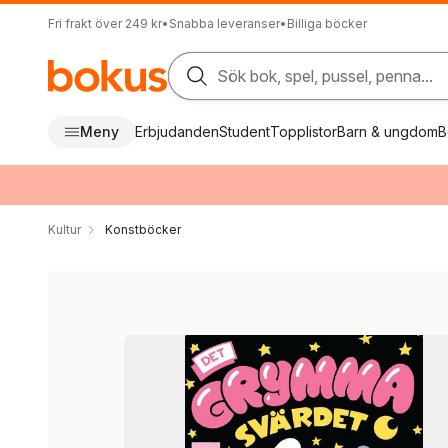
Fri frakt över 249 kr
•
Snabba leveranser
•
Billiga böcker
Sök bok, spel, pussel, penna...
Meny
Erbjudanden
Student
Topplistor
Barn & ungdom
B
Kultur
Konstböcker