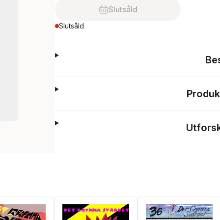
Slutsåld
Slutsåld
Be
Produk
Utfors