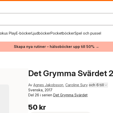
okus Play
E-böcker
Ljudböcker
Pocketböcker
Spel och pussel
Skapa nya rutiner – hälsoböcker upp till 50% →
Det Grymma Svärdet 
Av
Agnes Jakobsson
,
Caroline Sury
och 6 till
Svenska, 2017
Del 26 i serien
Det Grymma Svärdet
50 kr