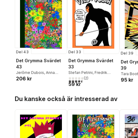
Del 43
Del 33
Del 39
Det Grymma Svärdet
Det Grymma Svärdet
Det Gr
43
33
39
Jerôme Dubois
,
Anna
Stefan Petrini
,
Fredrik
Tara Boo
206 kr
Haifisch
,
Simon
Jonsson
(
,
2
Robin McConnell
)
,
95 kr
Anders 
4,5
utav 5 stjärnor. Totalt antal röster:
59 kr
Hanselmann
,
Marko
Kristina Abelli-Elander
,
Hanselm
Turunen
,
Teddy
Simon Hanselmann
,
Henrik
Vårhed
,
P
Hoppa över listan
Goldenberg
,
Robert Aman
,
Bromander
,
Pär Thörn
,
Mohei
,
Sa
Du kanske också är intresserad av
Sara Kupari
,
Melek Zertal
Karolina Stenström
,
Cecilia
Helen An
Vårhed
,
Jaakko Pallasvuo