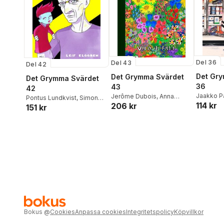
Del 36
Del 43
Del 42
Det Gr
Det Grymma Svärdet
Det Grymma Svärdet
36
43
42
Jaakko P
Jerôme Dubois
,
Anna
Pontus Lundkvist
,
Simon
114 kr
206 kr
Vistrup 
Haifisch
,
Simon
151 kr
Hanselmann
,
Pär Thörn
,
Hanselmann
,
Marko
Sammy Stein
,
Louka
Turunen
,
Teddy
Butzbach
,
Simone F
Goldenberg
,
Robert Aman
,
Baumann
,
Jonas Juuso
,
Sara Kupari
,
Melek Zertal
Magdalena Nordin
,
Raquelle Jac
,
Mika
Wiborgh
,
Peter Larsson
Bokus
@
Cookies
Anpassa cookies
Integritetspolicy
Köpvillkor