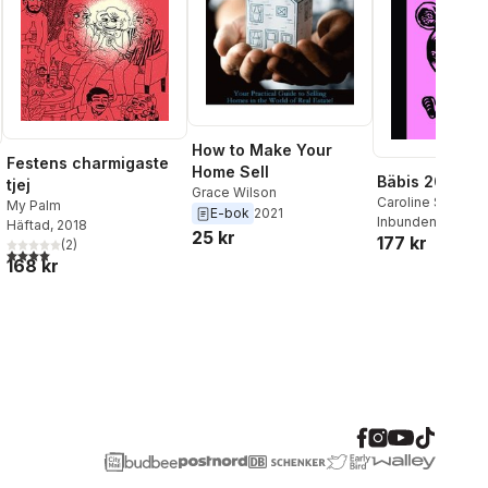
How to Make Your
Festens charmigaste
Home Sell
Bäbis 2000
tjej
Grace Wilson
Caroline Sury
My Palm
E-bok
2021
Inbunden
, 2014
Häftad
, 2018
25 kr
177 kr
(
2
)
4,0
utav 5 stjärnor. Totalt antal röster:
168 kr