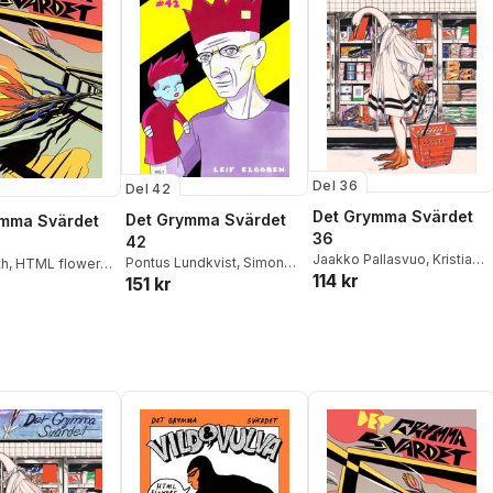
Del 36
Del 42
Det Grymma Svärdet
Det Grymma Svärdet
ymma Svärdet
36
42
Jaakko Pallasvuo
,
Kristian
Pontus Lundkvist
,
Simon
th
,
HTML flowers
,
114 kr
Vistrup Madsen
151 kr
Hanselmann
,
Pär Thörn
,
Kvammen
,
Simon
Sammy Stein
,
Louka
ann
,
Cecilia
Butzbach
,
Simone F
är Thörn
,
Evelina
Baumann
,
Jonas Juuso
,
ra Kupari
,
Ann-
Magdalena Nordin
,
dersson
Raquelle Jac
,
Mika
Wiborgh
,
Peter Larsson