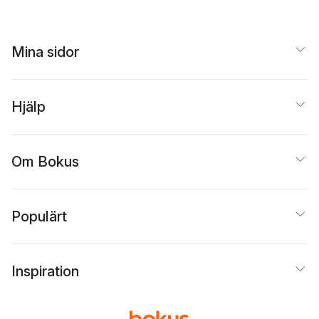
Aman
,
Sara Kupari
,
Jonas Juuso
,
Melek Zertal
Magdalena Nordin
,
Raquelle Jac
,
Mika
Wiborgh
,
Peter Larsson
Mina sidor
Hjälp
Om Bokus
Populärt
Inspiration