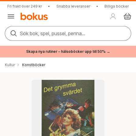
Fri frakt över 249 kr
•
Snabba leveranser
•
Billiga böcker
Sök bok, spel, pussel, penna...
Skapa nya rutiner – hälsoböcker upp till 50% →
Kultur
Konstböcker