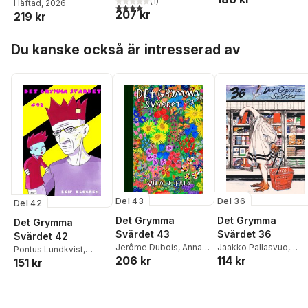
(
1
)
Häftad
, 2026
4,0
utav 5 stjärnor. Totalt antal röster:
207 kr
219 kr
Hoppa över listan
Du kanske också är intresserad av
Del 36
Del 43
Del 42
Det Grymma
Det Grymma
Det Grymma
Svärdet 36
Svärdet 43
Svärdet 42
Jaakko Pallasvuo
,
Jerôme Dubois
,
Anna
Pontus Lundkvist
,
114 kr
206 kr
Kristian Vistrup Madse
Haifisch
,
Simon
151 kr
Simon Hanselmann
,
Pär
Hanselmann
,
Marko
Thörn
,
Sammy Stein
,
Turunen
,
Teddy
Louka Butzbach
,
Goldenberg
,
Robert
Simone F Baumann
,