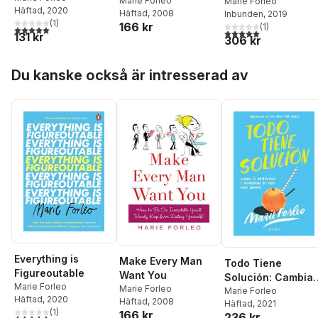
Marie Forleo
Marie Forleo
Häftad
, 2020
Häftad
, 2008
Inbunden
, 2019
(
1
)
166 kr
(
1
)
5,0
utav 5 stjärnor. Totalt antal röster:
5,0
utav 5 stjärnor. Tota
131 kr
306 kr
Hoppa över listan
Du kanske också är intresserad av
Everything is
Make Every Man
Todo Tiene
Figureoutable
Want You
Solución: Cambia
Marie Forleo
Marie Forleo
Tu Mentalidad Y
Marie Forleo
Häftad
, 2020
Häftad
, 2008
Häftad
, 2021
Transforma Tu
(
1
)
166 kr
236 kr
5,0
utav 5 stjärnor. Totalt antal röster: