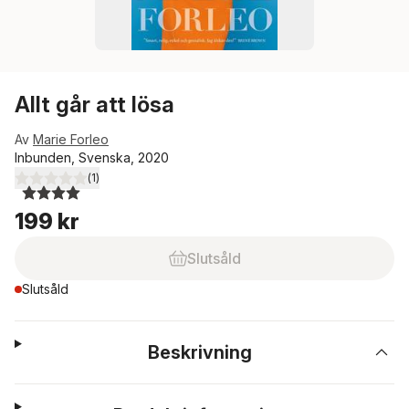
Allt går att lösa
Av
Marie Forleo
Inbunden, Svenska, 2020
(
1
)
4,0
utav 5 stjärnor. Totalt antal röster:
199 kr
Slutsåld
Slutsåld
Beskrivning