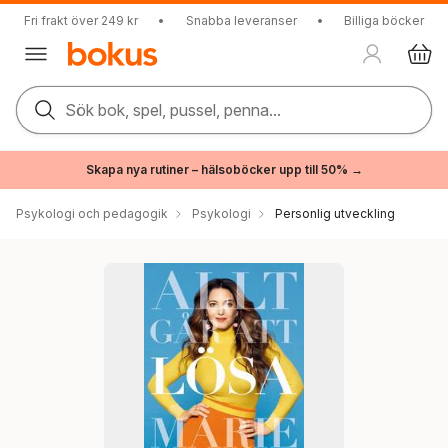
Fri frakt över 249 kr
•
Snabba leveranser
•
Billiga böcker
Sök bok, spel, pussel, penna...
Skapa nya rutiner – hälsoböcker upp till 50% →
Psykologi och pedagogik
Psykologi
Personlig utveckling