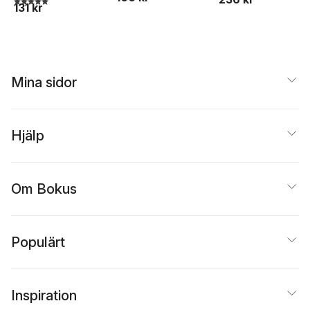
Vida Para Siempre
131 kr
Mina sidor
Hjälp
Om Bokus
Populärt
Inspiration