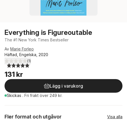
Everything is Figureoutable
The #1 New York Times Bestseller
Av
Marie Forleo
Häftad, Engelska, 2020
(
1
)
5,0
utav 5 stjärnor. Totalt antal röster:
131 kr
Lägg i varukorg
Skickas
.
Fri frakt över 249 kr.
Fler format och utgåvor
Visa alla