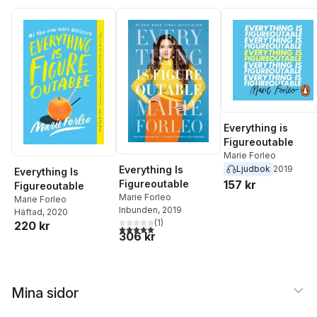
Everything is
Figureoutable
Marie Forleo
Everything Is
Ljudbok
2019
Everything Is
Figureoutable
157 kr
Figureoutable
Marie Forleo
Marie Forleo
Inbunden
, 2019
Häftad
, 2020
(
1
)
220 kr
5,0
utav 5 stjärnor. Totalt antal röster:
306 kr
Mina sidor