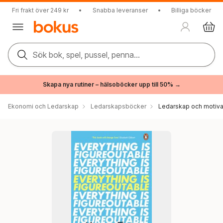
Fri frakt över 249 kr
•
Snabba leveranser
•
Billiga böcker
Sök bok, spel, pussel, penna...
Skapa nya rutiner – hälsoböcker upp till 50% →
Ekonomi och Ledarskap
Ledarskapsböcker
Ledarskap och motiva