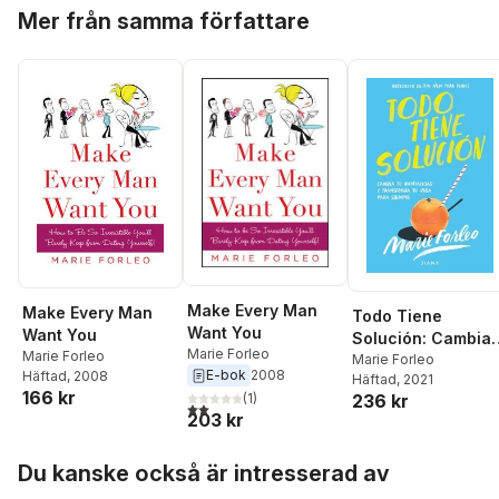
Hoppa över listan
Mer från samma författare
Make Every Man
Make Every Man
Todo Tiene
Want You
Want You
Solución: Cambia
Marie Forleo
Marie Forleo
Tu Mentalidad Y
Marie Forleo
E-bok
2008
Häftad
, 2008
Häftad
, 2021
Transforma Tu
166 kr
236 kr
(
1
)
Vida Para Siempre
2,0
utav 5 stjärnor. Totalt antal röster:
203 kr
Hoppa över listan
Du kanske också är intresserad av