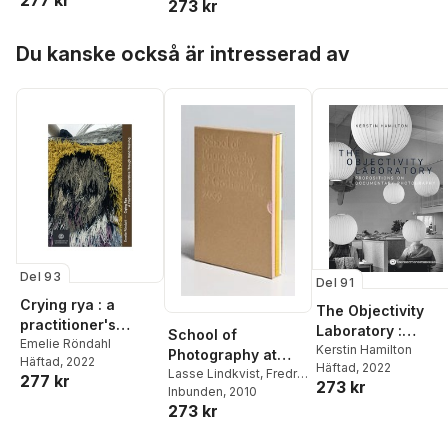
277 kr
273 kr
photography
Vassilis Tsianos
Hoppa över listan
Du kanske också är intresserad av
Del 93
Del 91
Crying rya : a
The Objectivity
practitioner's
Laboratory :
School of
narrative through
Emelie Röndahl
propositions on
Kerstin Hamilton
Photography at
Häftad
, 2022
hand weaving
Häftad
, 2022
documentary
university of
Lasse Lindkvist
,
Fredrik
277 kr
273 kr
photography
Svensk
Inbunden
,
Sinziana Ravini
, 2010
,
Gothenburg 2009
273 kr
Julia Tedroff