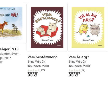
säger INTE!
slander
,
Sven
Vem bestämmer?
Vem är arg?
t
ge
, 2017
Stina Wirsén
Stina Wirsén
17
)
stjärnor. Totalt antal röster:
Inbunden
, 2018
Inbunden
, 2018
(
22
)
(
12
)
4,4
utav 5 stjärnor. Totalt antal röster:
4,8
utav 5 stjärnor. Totalt ant
93 kr
93 kr