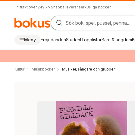
Fri frakt över 249 kr
•
Snabba leveranser
•
Billiga böcker
Sök bok, spel, pussel, penna...
Meny
Erbjudanden
Student
Topplistor
Barn & ungdom
B
Kultur
Musikböcker
Musiker, sångare och grupper