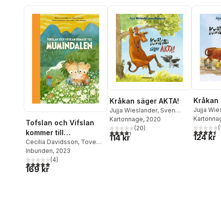
Kråkan 
Kråkan säger AKTA!
Jujja Wie
Jujja Wieslander
,
Sven
Nordqvis
Kartonna
Nordqvist
Kartonnage
, 2020
Tofslan och Vifslan
(
(
20
)
4,5
utav 5 
4,3
utav 5 stjärnor. Totalt antal röster:
kommer till
124 kr
114 kr
Mumindalen
Cecilia Davidsson
,
Tove
Jansson
Inbunden
,
, 2023
Alex Haridi
(
4
)
5,0
utav 5 stjärnor. Totalt antal röster:
169 kr