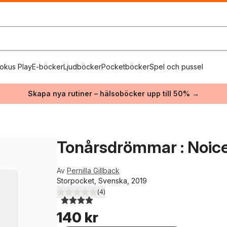
okus Play
E-böcker
Ljudböcker
Pocketböcker
Spel och pussel
Skapa nya rutiner – hälsoböcker upp till 50% →
Tonårsdrömmar : Noice
Av
Pernilla Gillback
Storpocket, Svenska, 2019
(
4
)
4,0
utav 5 stjärnor. Totalt antal röster:
140 kr